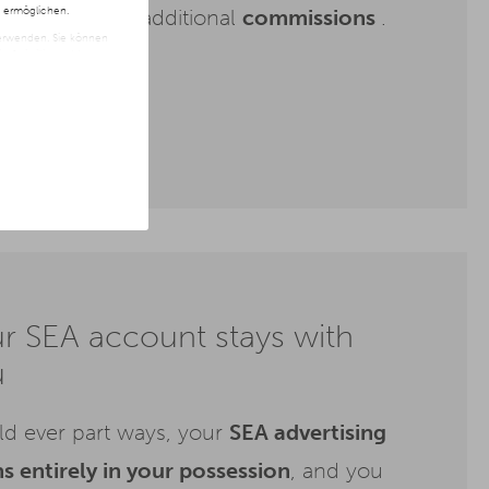
n ermöglichen.
hout
incurring additional
commissions
.
 verwenden. Sie können
t freiwillig und kann
ite klicken.
r SEA account stays with
u
ld ever part ways, your
SEA advertising
 entirely in your possession
, and you