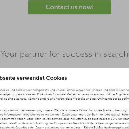
Contact us now!
our partner for success in search
bseite verwendet Cookies
Cookies und andere Technologien Wir und unsere Partner verwenden Cookies und andere Technolog
 Anzeigen zu personalisieren, Funktionen für soziale Medien anbieten zu können und die Zugriffe a
No
ookies sind essenziell, während andere uns helfen, diese Webseite und das Onlineangebot zu optim
ct term
Ad
rmationen zu Ihrer Verwendung unserer Website an unsere Partner für soziale Medien, Werbung u
ese Informationen möglicherweise mit weiteren Daten zusammen, die Sie ihnen bereitgestellt hab
te gesammelt haben. Dabei kann es vorkommen, dass Ihre Daten auch außerhalb der EU/EWR-Raums
s we
do not
Your advertising
weisen darauf hin, dass nach Meinung des Europäischen Gerichtshofs derzeit kein angemessenes S
besteht. Als Grundlage der Datenverarbeitung dienen in diesem Fall die EU-Standardvertragsklause