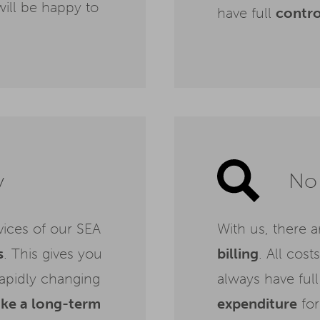
ill be happy to
have full
contro
y
No 
vices of our SEA
With us, there 
s
. This gives you
billing
. All cost
rapidly changing
always have ful
ake a long-term
expenditure
for