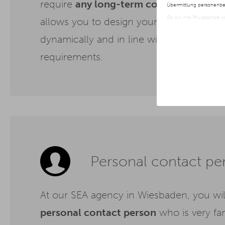
require
any long-term contractual co
Übermittlung personenbez
Da wir Ihre Privatsphäre 
allows you to design your advertising str
nur der Verwendung von no
jederzeit später geänder
dynamically and in line with current bus
Weitere Informationen er
requirements.
Personal contact pe
At our SEA agency in Wiesbaden, you wil
personal contact person
who is very fam