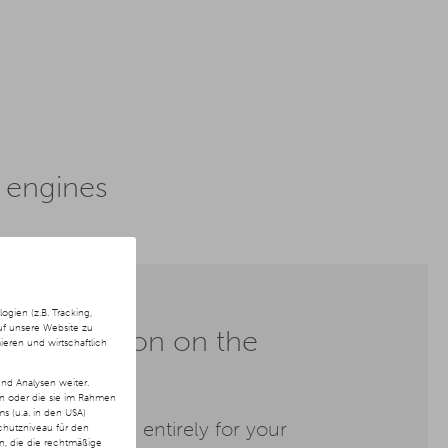
 engines
ien (z.B. Tracking,
uf unsere Website zu
 commission on the
ieren und wirtschaftlich
Spend
nd Analysen weiter.
en oder die sie im Rahmen
 (u.a. in den USA)
 budget is used entirely for your
chutzniveau für den
ln, die die rechtmäßige