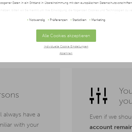
mmitments
. This
ogener Daten in ein Drittland in Übereinstimmung mit den europäischen Datenschutzvorschrifte
campaigns,
wit
schätzen, bitten wir Sie hiermit um Ihre Einwilligung, die folgenden Cookies und Technologien zu
ategy
twendigen Cookies zustimmen oder hier Ihre individuelle Auswahl bestätigen. Ihre Einwilligung is
t oder widerrufen werden, indem Sie auf die Schaltfläche Einstellungen am unteren Ende der Webse
Notwendig
Präferenzen
Statistiken
Marketing
iness
halten Sie in unserer
Datenschutzerklärung
und im
Impressum
.
Alle Cookies akzeptieren
Individuelle Cookie Einstellungen
Ablehnen
You
rsons
yo
l always have a
Even if we shou
iliar with your
account remains