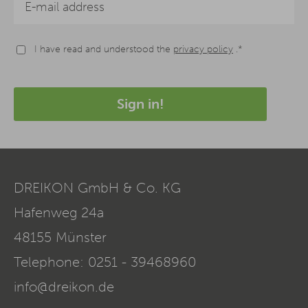
I have read and understood the
privacy policy
.*
Sign in!
DREIKON GmbH & Co. KG
Hafenweg 24a
48155
Münster
Telephone:
0251 - 39468960
info@dreikon.de