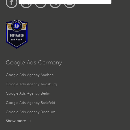
Übereinstimmung mit den europäischen
Datenschutzvorschriften ermöglichen.
Da wir Ihre Privatsphäre schätzen, bitten wir Sie hiermit um
Ihre Einwilligung, die folgenden Cookies und Technologien
zu verwenden. Sie können nur der Verwendung von
notwendigen Cookies zustimmen oder hier Ihre individuelle
Auswahl bestätigen. Ihre Einwilligung ist freiwillig und kann
jederzeit später geändert oder widerrufen werden, indem Sie
auf die Schaltfläche Einstellungen am unteren Ende der
Webseite klicken.
Weitere Informationen erhalten Sie in
unserer
Datenschutzerklärung
und im
Impressum
.
Google Ads Germany
Google Ads Agency Aachen
Google Ads Agency Augsburg
Google Ads Agency Berlin
Google Ads Agency Bielefeld
Google Ads Agency Bochum
Show more