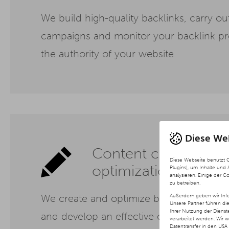
We build high-quality backlinks, carry out
campaigns and monitor your backlink pro
the authority of your website.
Diese We
Content creation an
Diese Webseite benutzt 
optimization
Plugins), um Inhalte und
analysieren. Einige der C
zu betreiben.
We create and optimize blog articles an
Außerdem geben wir Info
Unsere Partner führen di
Ihrer Nutzung der Diens
and develop an effective content strateg
verarbeitet werden. Wir 
Datentransfer in den USA 