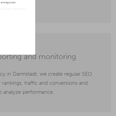
n ermöglichen.
 verwenden. Sie können
t freiwillig und kann
ite klicken.
orting and monitoring
cy in Darmstadt, we create regular SEO
 rankings, traffic and conversions and
o analyze performance.