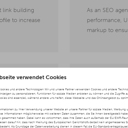
 link building
As an SEO agen
file to increase
performance, U
markup to ensure
bseite verwendet Cookies
d
Lo
Cookies und andere Technologien Wir und unsere Partner verwenden Cookies und andere Technolog
 Anzeigen zu personalisieren, Funktionen für soziale Medien anbieten zu können und die Zugriffe a
ookies sind essenziell, während andere uns helfen, diese Webseite und das Onlineangebot zu optim
We optimize you
d landing pages
rmationen zu Ihrer Verwendung unserer Website an unsere Partner für soziale Medien, Werbung u
ese Informationen möglicherweise mit weiteren Daten zusammen, die Sie ihnen bereitgestellt hab
create and main
te gesammelt haben. Dabei kann es vorkommen, dass Ihre Daten auch außerhalb der EU/EWR-Raums
y that appeals to
weisen darauf hin, dass nach Meinung des Europäischen Gerichtshofs derzeit kein angemessenes S
besteht. Als Grundlage der Datenverarbeitung dienen in diesem Fall die EU-Standardvertragsklause