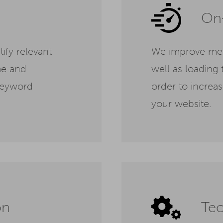
On-
ify relevant
We improve meta
me and
well as loading 
keyword
order to increase
your website.
on
Tec