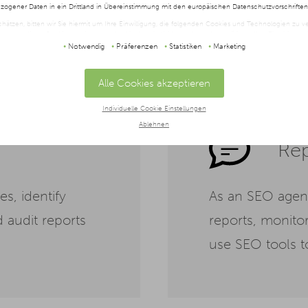
ogener Daten in ein Drittland in Übereinstimmung mit den europäischen Datenschutzvorschrifte
schätzen, bitten wir Sie hiermit um Ihre Einwilligung, die folgenden Cookies und Technologien zu
twendigen Cookies zustimmen oder hier Ihre individuelle Auswahl bestätigen. Ihre Einwilligung is
t oder widerrufen werden, indem Sie auf die Schaltfläche Einstellungen am unteren Ende der Webse
Notwendig
Präferenzen
Statistiken
Marketing
halten Sie in unserer
Datenschutzerklärung
und im
Impressum
.
Alle Cookies akzeptieren
Individuelle Cookie Einstellungen
Ablehnen
Rep
s, identify
As an SEO agen
d audit reports
reports, monitor
use SEO tools t