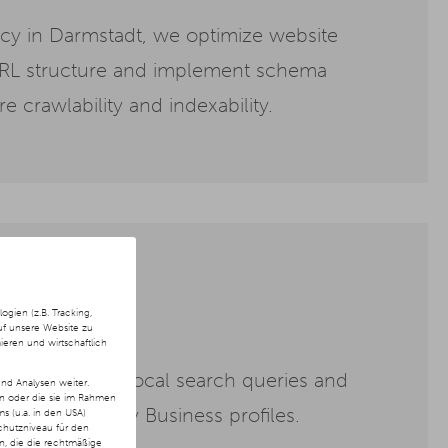
cy in Darmstadt, we optimize website
RL structure and implement schema
 crawlability and indexability.
cal SEO
ien (z.B. Tracking,
uf unsere Website zu
ieren und wirtschaftlich
r website for local search queries and
nd Analysen weiter.
en oder die sie im Rahmen
tain Google My Business profiles.
 (u.a. in den USA)
chutzniveau für den
ln, die die rechtmäßige