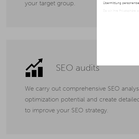
your target group.
Übermittlung personenbez
Da wir Ihre Privatsphäre 
nur der Verwendung von no
jederzeit später geänder
Weitere Informationen er
SEO audits
We carry out comprehensive SEO analyse
optimization potential and create detaile
to improve your SEO strategy.