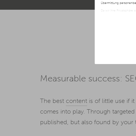
Übermittlung personenbez
Da wir Ihre Privatsphäre 
nur der Verwendung von no
jederzeit später geänder
Weitere Informationen er
Measurable success: S
The best
content
is of little use if
comes into play. Through targeted 
published, but also found by your 