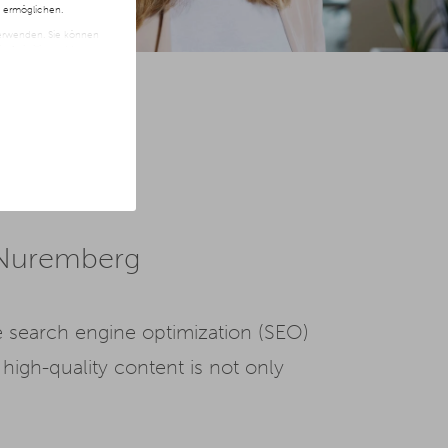
n ermöglichen.
 verwenden. Sie können
t freiwillig und kann
ite klicken.
 Nuremberg
where search engine optimization (SEO)
igh-quality content is not only