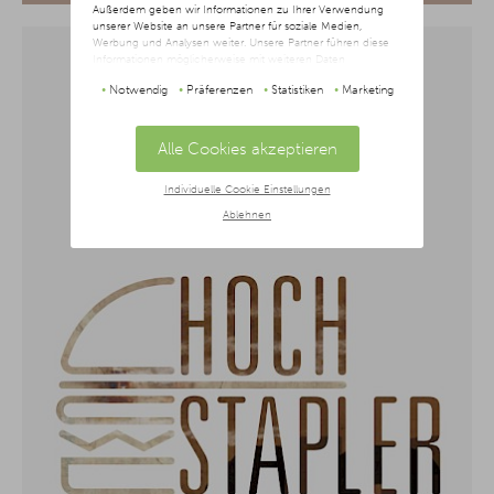
Außerdem geben wir Informationen zu Ihrer Verwendung
unserer Website an unsere Partner für soziale Medien,
Werbung und Analysen weiter. Unsere Partner führen diese
Informationen möglicherweise mit weiteren Daten
zusammen, die Sie ihnen bereitgestellt haben oder die sie im
Notwendig
Präferenzen
Statistiken
Marketing
Rahmen Ihrer Nutzung der Dienste gesammelt haben. Dabei
kann es vorkommen, dass Ihre Daten auch außerhalb der
EU/EWR-Raums (u.a. in den USA) verarbeitet werden. Wir
weisen darauf hin, dass nach Meinung des Europäischen
Alle Cookies akzeptieren
Gerichtshofs derzeit kein angemessenes Schutzniveau für
den Datentransfer in den USA besteht. Als Grundlage der
Individuelle Cookie Einstellungen
Datenverarbeitung dienen in diesem Fall die EU-
Standardvertragsklauseln, die die rechtmäßige Übermittlung
Ablehnen
personenbezogener Daten in ein Drittland in
Übereinstimmung mit den europäischen
Datenschutzvorschriften ermöglichen.
Da wir Ihre Privatsphäre schätzen, bitten wir Sie hiermit um
Ihre Einwilligung, die folgenden Cookies und Technologien
zu verwenden. Sie können nur der Verwendung von
notwendigen Cookies zustimmen oder hier Ihre individuelle
Auswahl bestätigen. Ihre Einwilligung ist freiwillig und kann
jederzeit später geändert oder widerrufen werden, indem Sie
auf die Schaltfläche Einstellungen am unteren Ende der
Webseite klicken.
Weitere Informationen erhalten Sie in
unserer
Datenschutzerklärung
und im
Impressum
.