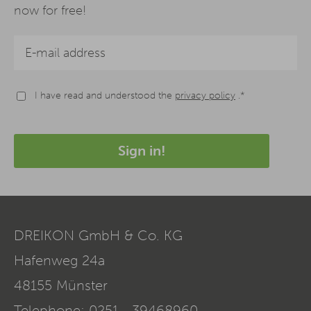
now for free!
I have read and understood the
privacy policy
.*
Sign in!
DREIKON GmbH & Co. KG
Hafenweg 24a
48155
Münster
Telephone:
0251 - 39468960