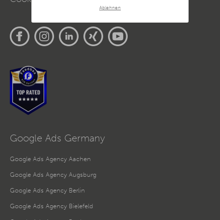
Standardvertragsklauseln, die die rechtmäßige Übermittlung
Ablehnen
personenbezogener Daten in ein Drittland in
Übereinstimmung mit den europäischen
Datenschutzvorschriften ermöglichen.
Da wir Ihre Privatsphäre schätzen, bitten wir Sie hiermit um
Ihre Einwilligung, die folgenden Cookies und Technologien
zu verwenden. Sie können nur der Verwendung von
notwendigen Cookies zustimmen oder hier Ihre individuelle
Auswahl bestätigen. Ihre Einwilligung ist freiwillig und kann
jederzeit später geändert oder widerrufen werden, indem Sie
auf die Schaltfläche Einstellungen am unteren Ende der
Webseite klicken.
Weitere Informationen erhalten Sie in
unserer
Datenschutzerklärung
und im
Impressum
.
Google Ads Germany
Google Ads Agency Aachen
Google Ads Agency Augsburg
Google Ads Agency Berlin
Google Ads Agency Bielefeld