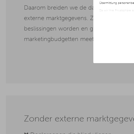
Übermittlung personenbez
Daarom breiden we de database uit met
Da wir Ihre Privatsphäre 
nur der Verwendung von no
externe marktgegevens. Zodat aanname
jederzeit später geänder
beslissingen worden en geïnvesteerde
Weitere Informationen er
marketingbudgetten meetbare impact kri
Zonder externe marktgegev