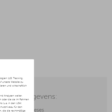
ien (z.B. Tracking,
uf unsere Website zu
ieren und wirtschaftlich
e marktgegevens:
nd Analysen weiter.
en oder die sie im Rahmen
 (u.a. in den USA)
chutzniveau für den
datie van hypotheses
ln, die die rechtmäßige