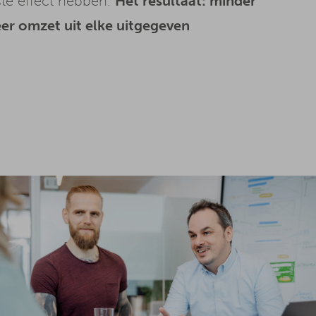
te effect hebben.
Het resultaat: minder
eer omzet uit elke uitgegeven