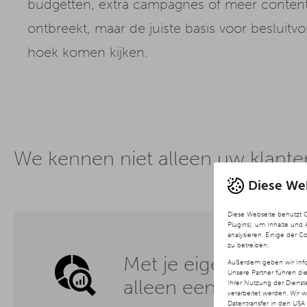
budgetten, extra campagnes of meer content. V
ontbreekt, maar de juiste basis voor besluitv
hoek komen kijken.
We kennen niet alleen uw klante
Diese We
Diese Webseite benutzt 
Plugins), um Inhalte und
analysieren. Einige der C
zu betreiben.
Met je eigen gegeve
Außerdem geben wir Info
Unsere Partner führen di
alleen een gedeelte 
Ihrer Nutzung der Diens
verarbeitet werden. Wir 
Datentransfer in den USA 