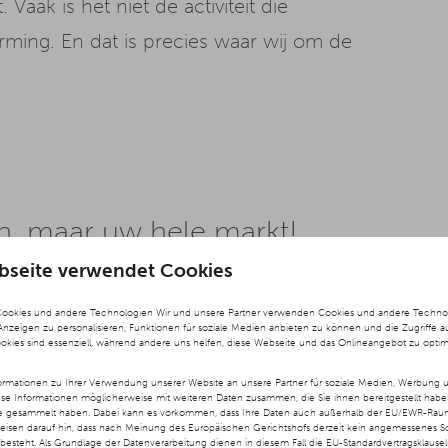
aak is het niet de activiteit die
orming. En dat is precies waar wij om de
n, maar uw hele markt!
bseite verwendet Cookies
Cookies und andere Technologien Wir und unsere Partner verwenden Cookies und andere Technolog
 Anzeigen zu personalisieren, Funktionen für soziale Medien anbieten zu können und die Zugriffe a
ookies sind essenziell, während andere uns helfen, diese Webseite und das Onlineangebot zu optim
ns kun je
Met extern
rmationen zu Ihrer Verwendung unserer Website an unsere Partner für soziale Medien, Werbung u
ese Informationen möglicherweise mit weiteren Daten zusammen, die Sie ihnen bereitgestellt hab
zien.
te gesammelt haben. Dabei kann es vorkommen, dass Ihre Daten auch außerhalb der EU/EWR-Raums
weisen darauf hin, dass nach Meinung des Europäischen Gerichtshofs derzeit kein angemessenes S
✅ Snellere vali
besteht. Als Grundlage der Datenverarbeitung dienen in diesem Fall die EU-Standardvertragsklause