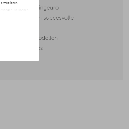
n ermöglichen.
act per marketingeuro
 verwenden. Sie können
t freiwillig und kann
haalbaarheid van succesvolle
ite klicken.
re doelgroepmodellen
rsiepercentages
gnebeheer