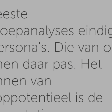
este
roepanalyses eindi
rsona's. Die van 
en daar pas. Het
nnen van
ppotentieel is de