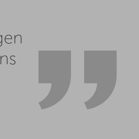
gen
ons