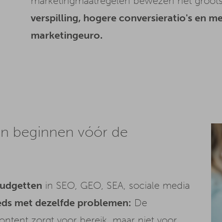
marketingmaatregelen bewezen het groots
verspilling, hogere conversieratio's en m
marketingeuro.
n beginnen vóór de
 budgetten
in SEO, GEO, SEA, sociale media
eds met dezelfde problemen:
De
ntent zorgt voor bereik, maar niet voor