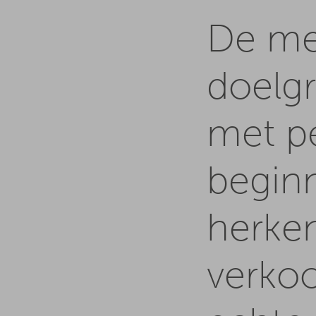
De me
doelg
met pe
beginn
herke
verkoo