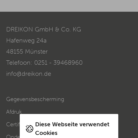
DREIKON GmbH & Co. KG
Hafenweg 24a
48155
Münster
Telefoon:
0251 - 39468960
info@dreikon.de
Gegevensbescherming
Afdruk
Diese Webseite verwendet
Certificeringen & lidmaatschappen
Cookies
Onderhoud op afstand