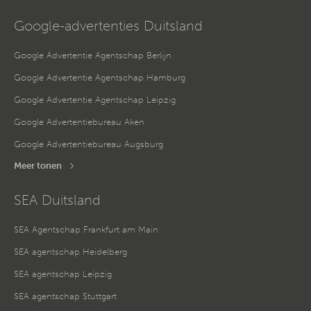
notwendigen Cookies zustimmen oder hier Ihre individuelle
Auswahl bestätigen. Ihre Einwilligung ist freiwillig und kann
Google-advertenties Duitsland
jederzeit später geändert oder widerrufen werden, indem Sie
auf die Schaltfläche Einstellungen am unteren Ende der
Webseite klicken.
Google Advertentie Agentschap Berlijn
Weitere Informationen erhalten Sie in
unserer
Datenschutzerklärung
und im
Impressum
.
Google Advertentie Agentschap Hamburg
Google Advertentie Agentschap Leipzig
Google Advertentiebureau Aken
Google Advertentiebureau Augsburg
Meer tonen
SEA Duitsland
SEA Agentschap Frankfurt am Main
SEA agentschap Heidelberg
SEA agentschap Leipzig
SEA agentschap Stuttgart