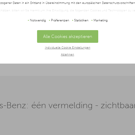
ogener Daten in ein Drittland in Übereinstimmung mit den europäischen Datenschutzvorschrifte
schätzen, bitten wir Sie hiermit um Ihre Einwilligung, die folgenden Cookies und Technologien zu
twendigen Cookies zustimmen oder hier Ihre individuelle Auswahl bestätigen. Ihre Einwilligung is
t oder widerrufen werden, indem Sie auf die Schaltfläche Einstellungen am unteren Ende der Webse
Notwendig
Präferenzen
Statistiken
Marketing
halten Sie in unserer
Datenschutzerklärung
und im
Impressum
.
Alle Cookies akzeptieren
Individuelle Cookie Einstellungen
nerservices)
Ablehnen
Benz: één vermelding - zichtbaarh