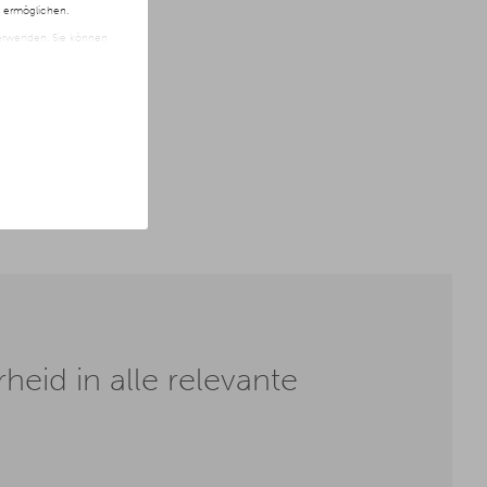
n ermöglichen.
 verwenden. Sie können
t freiwillig und kann
ite klicken.
eid in alle relevante