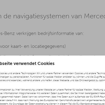
 in de navigatiesystemen van Merc
Benz verkrijgen bedrijfsinformatie van:
 voor kaart- en locatiegegevens)
elingen, foto's & aanvullende informatie, met na
bseite verwendet Cookies
locatiegegevens)
Cookies und andere Technologien Wir und unsere Partner verwenden Cookies und andere Technolog
 Anzeigen zu personalisieren, Funktionen für soziale Medien anbieten zu können und die Zugriffe a
ookies sind essenziell, während andere uns helfen, diese Webseite und das Onlineangebot zu optim
rmationen zu Ihrer Verwendung unserer Website an unsere Partner für soziale Medien, Werbung u
ese Informationen möglicherweise mit weiteren Daten zusammen, die Sie ihnen bereitgestellt hab
te gesammelt haben. Dabei kann es vorkommen, dass Ihre Daten auch außerhalb der EU/EWR-Raums
weisen darauf hin, dass nach Meinung des Europäischen Gerichtshofs derzeit kein angemessenes S
besteht. Als Grundlage der Datenverarbeitung dienen in diesem Fall die EU-Standardvertragsklause