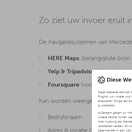
Zo ziet uw invoer eruit
De navigatiesystemen van Mercedes-
HERE Maps
(belangrijkste bron
Yelp & Tripadvisor
(voor beoord
Diese We
Foursquare
(voor aanvullende 
Diese Webseite benutzt 
Plugins), um Inhalte und
Kan worden weergegeven:
analysieren. Einige der C
zu betreiben.
Außerdem geben wir Info
Bedrijfsnaam
Unsere Partner führen di
Ihrer Nutzung der Diens
verarbeitet werden. Wir 
Adres & locatie coördinaten
Datentransfer in den USA 