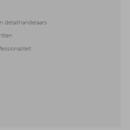
en detailhandelaars
itten
ssionaliteit