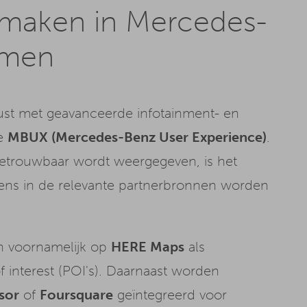
r maken in Mercedes-
emen
rust met geavanceerde infotainment- en
de
MBUX (Mercedes-Benz User Experience)
.
betrouwbaar wordt weergegeven, is het
vens in de relevante partnerbronnen worden
n voornamelijk op
HERE Maps
als
f interest (POI's). Daarnaast worden
isor
of
Foursquare
geïntegreerd voor