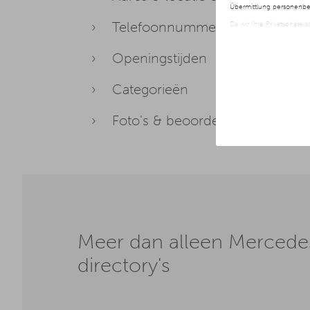
Übermittlung personenbez
Telefoonnummer & website
Da wir Ihre Privatsphäre 
nur der Verwendung von no
jederzeit später geänder
Openingstijden
Weitere Informationen er
Categorieën
Foto's & beoordelingen (via part
Meer dan alleen Mercedes-
directory's