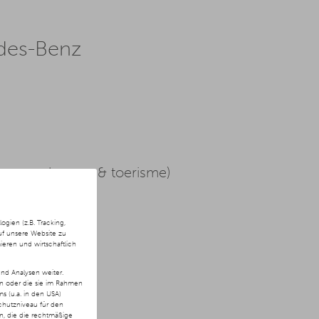
edes-Benz
me voor horeca & toerisme)
ien (z.B. Tracking,
uf unsere Website zu
ieren und wirtschaftlich
nd Analysen weiter.
en oder die sie im Rahmen
 (u.a. in den USA)
chutzniveau für den
ln, die die rechtmäßige