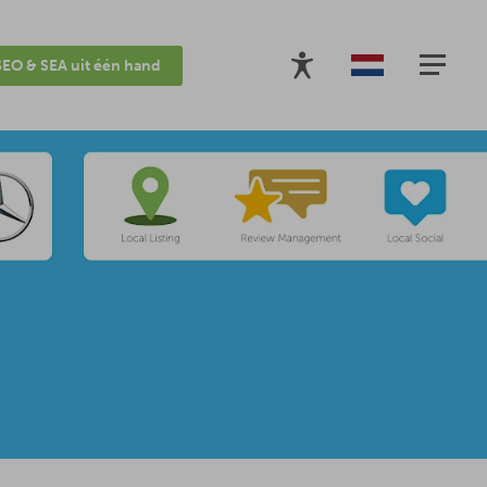
SEO & SEA uit één hand