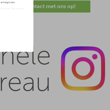
n ermöglichen.
Neem nu contact met ons op!
 verwenden. Sie können
t freiwillig und kann
ite klicken.
nele
reau