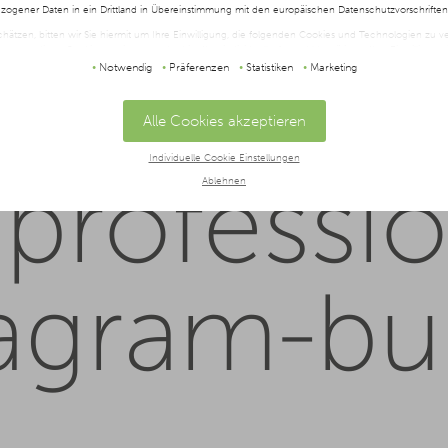
ogener Daten in ein Drittland in Übereinstimmung mit den europäischen Datenschutzvorschrifte
schätzen, bitten wir Sie hiermit um Ihre Einwilligung, die folgenden Cookies und Technologien zu
twendigen Cookies zustimmen oder hier Ihre individuelle Auswahl bestätigen. Ihre Einwilligung is
t oder widerrufen werden, indem Sie auf die Schaltfläche Einstellungen am unteren Ende der Webse
Notwendig
Präferenzen
Statistiken
Marketing
halten Sie in unserer
Datenschutzerklärung
und im
Impressum
.
Alle Cookies akzeptieren
Individuelle Cookie Einstellungen
professio
Ablehnen
tagram-bu