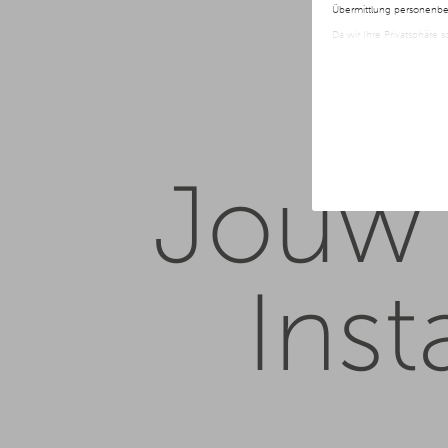
Übermittlung personenbez
Da wir Ihre Privatsphäre 
nur der Verwendung von no
jederzeit später geänder
Weitere Informationen er
Jouw 
Ins