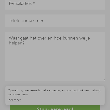
Ik heb het
privacybeleid
gelezen en begrepen. *
×
Stuur aanvraag!