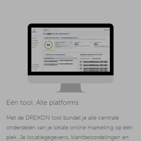
Eén tool. Alle platforms.
Met de DREIKON tool bundel je alle centrale
onderdelen van je lokale online marketing op één
plek. Je locatiegegevens, klantbeoordelingen en