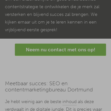
contentstrategie te ontwikkelen die je merk zal
versterken en blijvend succes zal brengen. We
kijken ernaar uit om je te leren kennen in een
vrijblijvend eerste gesprek!
Neem nu contact met ons op!
Meetbaar succes: SEO en
contentmarketingbureau Dortmund
Je hebt weinig aan de beste
inhoud
als deze
verdwaalt in de digitale jungle. Dit is precies waar