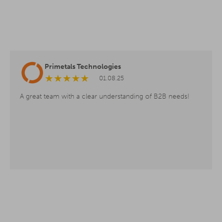
Primetals Technologies
★
★
★
★
★
01.08.25
A great team with a clear understanding of B2B needs!