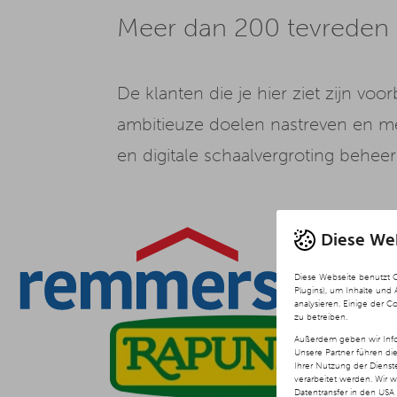
Meer dan 200 tevreden 
De klanten die je hier ziet zijn 
ambitieuze doelen nastreven en mee
en digitale schaalvergroting behee
Diese We
Diese Webseite benutzt 
Plugins), um Inhalte und
analysieren. Einige der C
zu betreiben.
Außerdem geben wir Info
Unsere Partner führen di
Ihrer Nutzung der Diens
verarbeitet werden. Wir 
Datentransfer in den USA 