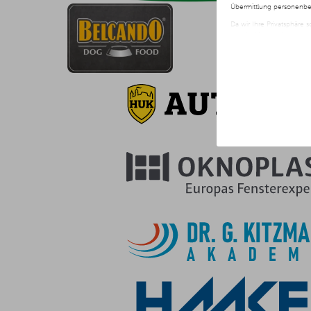
Übermittlung personenbez
Da wir Ihre Privatsphäre 
nur der Verwendung von no
jederzeit später geänder
Weitere Informationen er