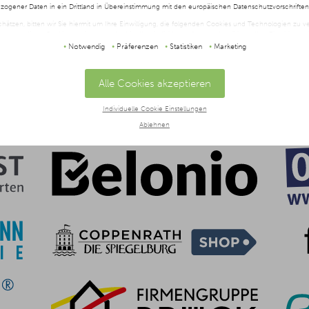
ogener Daten in ein Drittland in Übereinstimmung mit den europäischen Datenschutzvorschrifte
schätzen, bitten wir Sie hiermit um Ihre Einwilligung, die folgenden Cookies und Technologien zu
twendigen Cookies zustimmen oder hier Ihre individuelle Auswahl bestätigen. Ihre Einwilligung is
t oder widerrufen werden, indem Sie auf die Schaltfläche Einstellungen am unteren Ende der Webse
Notwendig
Präferenzen
Statistiken
Marketing
halten Sie in unserer
Datenschutzerklärung
und im
Impressum
.
Alle Cookies akzeptieren
Individuelle Cookie Einstellungen
Ablehnen