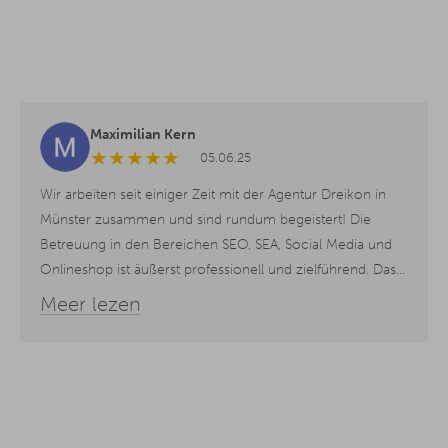
Maximilian Kern
★
★
★
★
★
05.06.25
Wir arbeiten seit einiger Zeit mit der Agentur Dreikon in
Münster zusammen und sind rundum begeistert! Die
Betreuung in den Bereichen SEO, SEA, Social Media und
Onlineshop ist äußerst professionell und zielführend. Das
Team ist kompetent, engagiert und immer ansprechbar –
Meer lezen
man merkt, dass hier mit Leidenschaft gearbeitet wird.
Unsere Online-Präsenz hat sich seit der Zusammenarbeit
deutlich verbessert. Absolute Empfehlung!