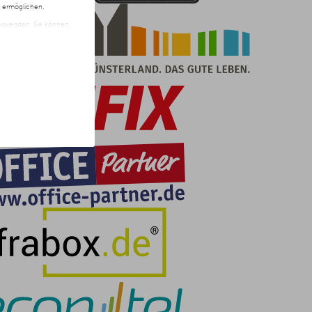
n ermöglichen.
 verwenden. Sie können
t freiwillig und kann
ite klicken.