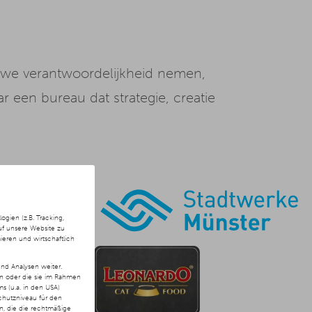
n we verantwoordelijkheid nemen,
 een bureau dat strategie, creatie
ien (z.B. Tracking,
uf unsere Website zu
ieren und wirtschaftlich
nd Analysen weiter.
en oder die sie im Rahmen
 (u.a. in den USA)
chutzniveau für den
ln, die die rechtmäßige