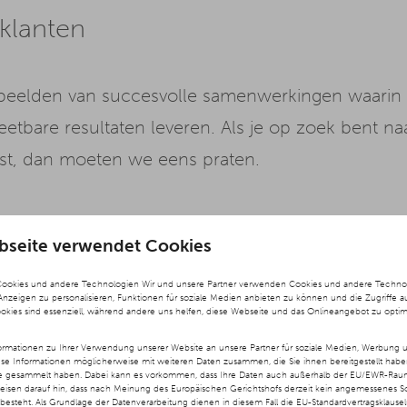
klanten
voorbeelden van succesvolle samenwerkingen waari
tbare resultaten leveren. Als je op zoek bent naar
rst, dan moeten we eens praten.
bseite verwendet Cookies
Cookies und andere Technologien Wir und unsere Partner verwenden Cookies und andere Technolog
 Anzeigen zu personalisieren, Funktionen für soziale Medien anbieten zu können und die Zugriffe a
ookies sind essenziell, während andere uns helfen, diese Webseite und das Onlineangebot zu optim
rmationen zu Ihrer Verwendung unserer Website an unsere Partner für soziale Medien, Werbung u
ese Informationen möglicherweise mit weiteren Daten zusammen, die Sie ihnen bereitgestellt hab
te gesammelt haben. Dabei kann es vorkommen, dass Ihre Daten auch außerhalb der EU/EWR-Raums
weisen darauf hin, dass nach Meinung des Europäischen Gerichtshofs derzeit kein angemessenes S
besteht. Als Grundlage der Datenverarbeitung dienen in diesem Fall die EU-Standardvertragsklause