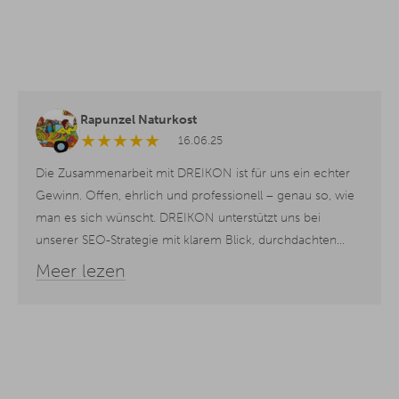
Rapunzel Naturkost
★
★
★
★
★
16.06.25
Die Zusammenarbeit mit DREIKON ist für uns ein echter
Gewinn. Offen, ehrlich und professionell – genau so, wie
man es sich wünscht. DREIKON unterstützt uns bei
unserer SEO-Strategie mit klarem Blick, durchdachten
Konzepten und einer großen Portion Wertschätzung auf
Meer lezen
Augenhöhe. Danke dafür!