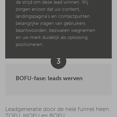
de strijd om deze lead winnen. Wij
zorgen ervoor dat uw content,
landingspagina’s en contactpunten
belangrijke vragen van gebruikers
beantwoorden, bezwaren wegnemen
en uw merk duidelijk als oplossing
positioneren.
3
BOFU-fase: leads werven
Leadgeneratie door de hele funnel heen:
TOFU, MOFU en BOFU