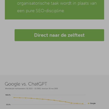
organisatorische taak wordt in plaats van
een pure SEO-discipline
Direct naar de zelftest