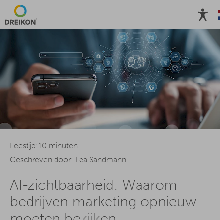
Overzicht
SEO vs. AI SEO
No-Gos
voor bedrijven
voo
Leestijd:10 minuten
Geschreven door:
Lea Sandmann
AI-zichtbaarheid: Waarom
bedrijven marketing opnieuw
moeten bekijken