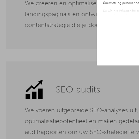
We creëren en optimaliseren blogartikel
Übermittlung personenbez
Da wir Ihre Privatsphäre 
landingspagina's en ontwikkelen een effe
nur der Verwendung von no
jederzeit später geänder
contentstrategie die je doelgroep aanspr
Weitere Informationen er
SEO-audits
We voeren uitgebreide SEO-analyses uit, 
optimalisatiepotentieel en maken gedetai
auditrapporten om uw SEO-strategie te v