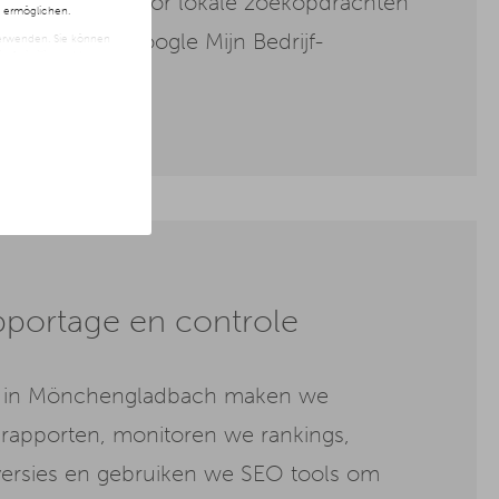
n je website voor lokale zoekopdrachten
n ermöglichen.
derhouden Google Mijn Bedrijf-
 verwenden. Sie können
t freiwillig und kann
ite klicken.
portage en controle
u in Mönchengladbach maken we
rapporten, monitoren we rankings,
versies en gebruiken we SEO tools om