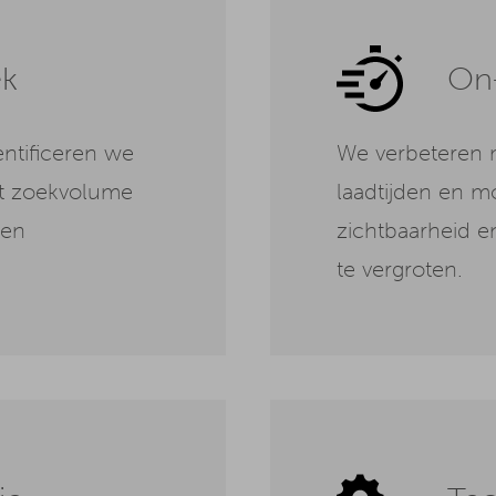
ek
On-
ntificeren we
We verbeteren m
et zoekvolume
laadtijden en m
een
zichtbaarheid en
te vergroten.