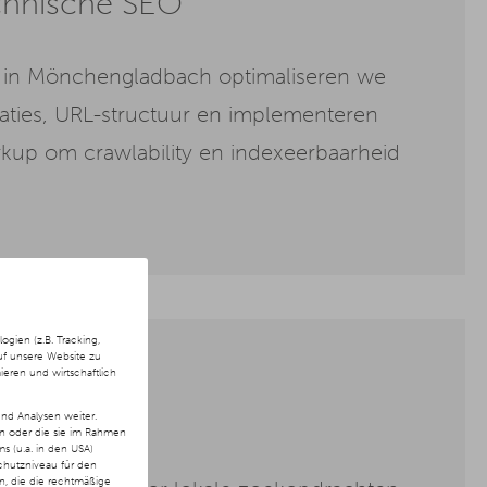
chnische SEO
 in Mönchengladbach optimaliseren we
aties, URL-structuur en implementeren
up om crawlability en indexeerbaarheid
ien (z.B. Tracking,
uf unsere Website zu
ieren und wirtschaftlich
kale SEO
nd Analysen weiter.
en oder die sie im Rahmen
 (u.a. in den USA)
chutzniveau für den
ln, die die rechtmäßige