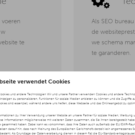
ie
Te
, voeren
Als SEO bureau
uw
de websiteprest
website te
we schema mark
te garanderen.
bseite verwendet Cookies
Cookies und andere Technologien Wir und unsere Partner verwenden Cookies und andere Technolog
 Anzeigen zu personalisieren, Funktionen für soziale Medien anbieten zu können und die Zugriffe a
ookies sind essenziell, während andere uns helfen, diese Webseite und das Onlineangebot zu optim
Lo
rmationen zu Ihrer Verwendung unserer Website an unsere Partner für soziale Medien, Werbung u
ese Informationen möglicherweise mit weiteren Daten zusammen, die Sie ihnen bereitgestellt hab
te gesammelt haben. Dabei kann es vorkommen, dass Ihre Daten auch außerhalb der EU/EWR-Raums
weisen darauf hin, dass nach Meinung des Europäischen Gerichtshofs derzeit kein angemessenes S
besteht. Als Grundlage der Datenverarbeitung dienen in diesem Fall die EU-Standardvertragsklause