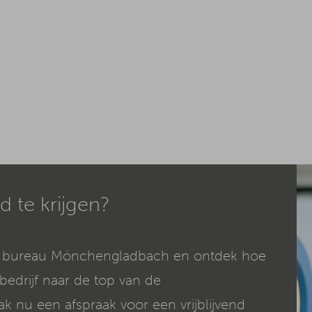
d te krijgen?
 bureau Mönchengladbach en ontdek hoe
edrijf naar de top van de
 nu een afspraak voor een vrijblijvend