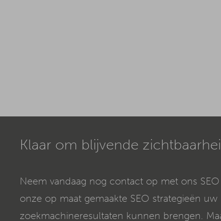
Klaar om blijvende zichtbaarhei
Neem vandaag nog contact op met ons SEO
onze op maat gemaakte SEO strategieën uw b
zoekmachineresultaten kunnen brengen. Maak