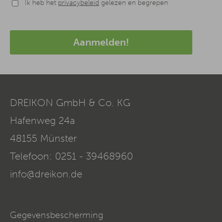
Ik heb het
privacybeleid
gelezen en begrepen
Aanmelden!
DREIKON GmbH & Co. KG
Hafenweg 24a
48155
Münster
Telefoon:
0251 - 39468960
info@dreikon.de
Gegevensbescherming