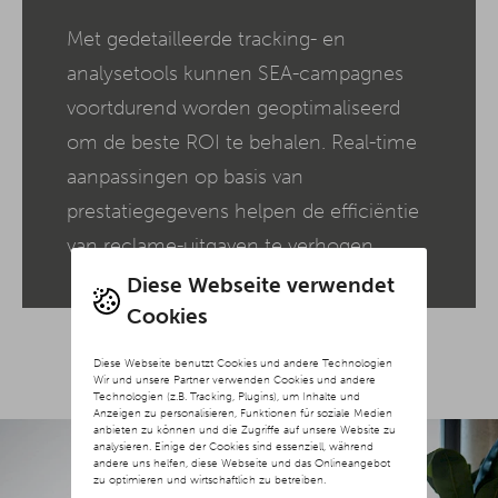
Met gedetailleerde tracking- en
analysetools kunnen SEA-campagnes
voortdurend worden geoptimaliseerd
om de beste ROI te behalen. Real-time
aanpassingen op basis van
prestatiegegevens helpen de efficiëntie
van reclame-uitgaven te verhogen.
Diese Webseite verwendet
Cookies
Diese Webseite benutzt Cookies und andere Technologien
Wir und unsere Partner verwenden Cookies und andere
Technologien (z.B. Tracking, Plugins), um Inhalte und
Anzeigen zu personalisieren, Funktionen für soziale Medien
anbieten zu können und die Zugriffe auf unsere Website zu
analysieren. Einige der Cookies sind essenziell, während
andere uns helfen, diese Webseite und das Onlineangebot
zu optimieren und wirtschaftlich zu betreiben.