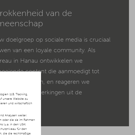
rokkenheid van de
meenschap
uw doelgroep op sociale media is cruciaal
wen van een loyale community. Als
ureau in Hanau ontwikkelen we
 boeiende content die aanmoedigt tot
 en discussiëren, en reageren we
vragen en opmerkingen uit de
ien (z.B. Tracking,
uf unsere Website zu
ieren und wirtschaftlich
nd Analysen weiter.
en oder die sie im Rahmen
 (u.a. in den USA)
chutzniveau für den
ln, die die rechtmäßige