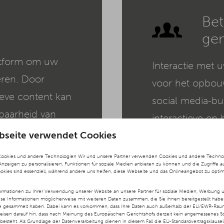
Bet
ge
atform om uw
Interactie met 
eren. Door
voor het opbou
ieve content kan
social media-b
baarheid van
interactieve en
r potentiële
reageren, delen
bseite verwendet Cookies
desgewenst op 
Cookies und andere Technologien Wir und unsere Partner verwenden Cookies und andere Technolog
 Anzeigen zu personalisieren, Funktionen für soziale Medien anbieten zu können und die Zugriffe a
community.
ookies sind essenziell, während andere uns helfen, diese Webseite und das Onlineangebot zu optim
rmationen zu Ihrer Verwendung unserer Website an unsere Partner für soziale Medien, Werbung u
ese Informationen möglicherweise mit weiteren Daten zusammen, die Sie ihnen bereitgestellt hab
te gesammelt haben. Dabei kann es vorkommen, dass Ihre Daten auch außerhalb der EU/EWR-Raums
weisen darauf hin, dass nach Meinung des Europäischen Gerichtshofs derzeit kein angemessenes S
besteht. Als Grundlage der Datenverarbeitung dienen in diesem Fall die EU-Standardvertragsklause