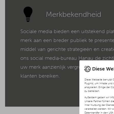
Merkbekendheid
Sociale media bieden een uitstekend pl
merk aan een breder publiek te present
middel van gerichte strategieën en creat
ons social media-bureau Hanau de zicht
uw merk aanzienlijk vergroten en zo mee
Diese We
klanten bereiken.
Diese Webseite benutzt 
Plugins), um Inhalte und
analysieren. Einige der C
zu betreiben.
Außerdem geben wir Info
Unsere Partner führen di
Ihrer Nutzung der Diens
verarbeitet werden. Wir 
Datentransfer in den USA 