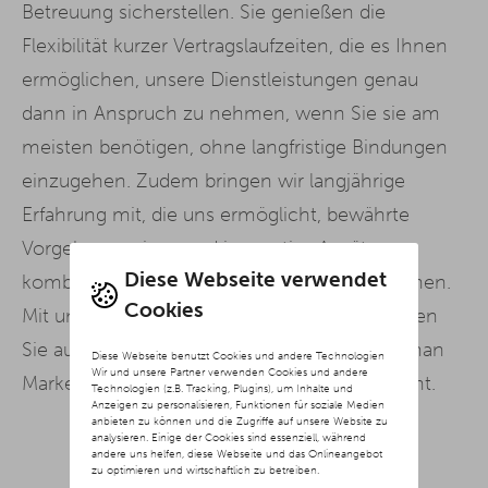
Betreuung sicherstellen. Sie genießen die
Flexibilität kurzer Vertragslaufzeiten, die es Ihnen
ermöglichen, unsere Dienstleistungen genau
dann in Anspruch zu nehmen, wenn Sie sie am
meisten benötigen, ohne langfristige Bindungen
einzugehen. Zudem bringen wir langjährige
Erfahrung mit, die uns ermöglicht, bewährte
Vorgehensweisen und innovative Ansätze zu
Diese Webseite verwendet
kombinieren, um Ihre Ziele effektiv zu erreichen.
Cookies
Mit unserer Social Media Agentur Hanau setzen
Sie auf einen starken Partner, der weiß, wie man
Diese Webseite benutzt Cookies und andere Technologien
Wir und unsere Partner verwenden Cookies und andere
Marken in der digitalen Welt erfolgreich macht.
Technologien (z.B. Tracking, Plugins), um Inhalte und
Anzeigen zu personalisieren, Funktionen für soziale Medien
anbieten zu können und die Zugriffe auf unsere Website zu
analysieren. Einige der Cookies sind essenziell, während
andere uns helfen, diese Webseite und das Onlineangebot
zu optimieren und wirtschaftlich zu betreiben.