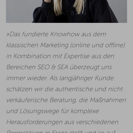
Das fundierte Knowhow aus dem
klassischen Marketing (online und offline)
in Kombination mit Expertise aus den
Bereichen SEO & SEA überzeugt uns
immer wieder. Als langjähriger Kunde
schätzen wir die authentische und nicht
verkäuferische Beratung, die Maßnahmen
und Lösungswege für komplexe
Herausforderungen aus verschiedenen