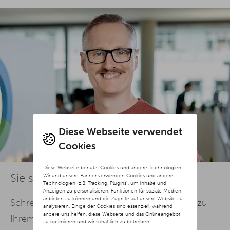
Diese Webseite verwendet
Cookies
Diese Webseite benutzt Cookies und andere Technologien
Sie sind Shopbetreiber?
Wir und unsere Partner verwenden Cookies und andere
Technologien (z.B. Tracking, Plugins), um Inhalte und
Anzeigen zu personalisieren, Funktionen für soziale Medien
anbieten zu können und die Zugriffe auf unsere Website zu
Schreiben Sie uns doch einfach Stichpunkte zu
analysieren. Einige der Cookies sind essenziell, während
andere uns helfen, diese Webseite und das Onlineangebot
Ihrem Shopware-
SEO
-Projekt und Ihre
zu optimieren und wirtschaftlich zu betreiben.