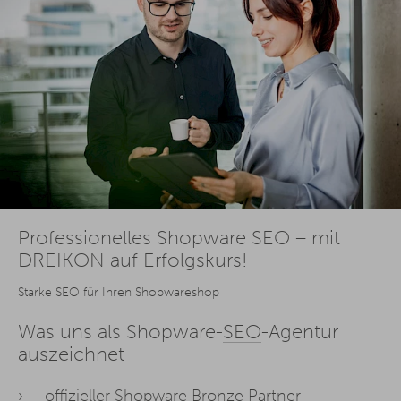
Professionelles Shopware SEO – mit
DREIKON auf Erfolgskurs!
Starke SEO für Ihren Shopwareshop
Was uns als Shopware-
SEO
-Agentur
auszeichnet
offizieller Shopware Bronze Partner