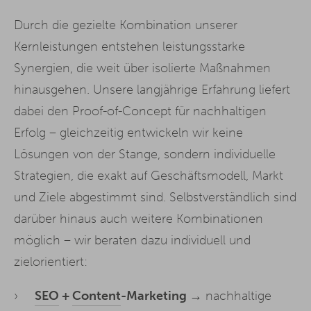
einfach super empathisch. Fazit: sehr professionell und
empfehlenswert!
Durch die gezielte Kombination unserer
Kernleistungen entstehen leistungsstarke
Synergien, die weit über isolierte Maßnahmen
hinausgehen. Unsere langjährige Erfahrung liefert
dabei den Proof-of-Concept für nachhaltigen
Erfolg – gleichzeitig entwickeln wir keine
Lösungen von der Stange, sondern individuelle
Strategien, die exakt auf Geschäftsmodell, Markt
und Ziele abgestimmt sind. Selbstverständlich sind
darüber hinaus auch weitere Kombinationen
möglich – wir beraten dazu individuell und
zielorientiert:
SEO
+
Content
-Marketing →
nachhaltige