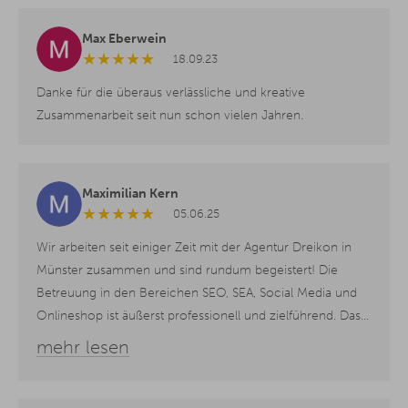
Max Eberwein
★
★
★
★
★
18.09.23
Danke für die überaus verlässliche und kreative
Zusammenarbeit seit nun schon vielen Jahren.
Maximilian Kern
★
★
★
★
★
05.06.25
Wir arbeiten seit einiger Zeit mit der Agentur Dreikon in
Münster zusammen und sind rundum begeistert! Die
Betreuung in den Bereichen SEO, SEA, Social Media und
Onlineshop ist äußerst professionell und zielführend. Das
Team ist kompetent, engagiert und immer ansprechbar –
mehr lesen
man merkt, dass hier mit Leidenschaft gearbeitet wird.
Unsere Online-Präsenz hat sich seit der Zusammenarbeit
deutlich verbessert. Absolute Empfehlung!