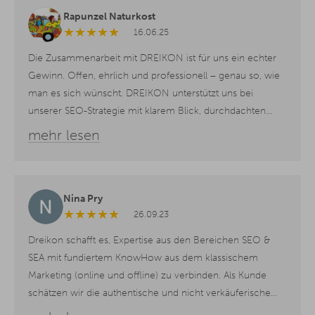
Rapunzel Naturkost
★
★
★
★
★
16.06.25
Die Zusammenarbeit mit DREIKON ist für uns ein echter
Gewinn. Offen, ehrlich und professionell – genau so, wie
man es sich wünscht. DREIKON unterstützt uns bei
unserer SEO-Strategie mit klarem Blick, durchdachten
Konzepten und einer großen Portion Wertschätzung auf
mehr lesen
Augenhöhe. Danke dafür!
Nina Pry
★
★
★
★
★
26.09.23
Dreikon schafft es, Expertise aus den Bereichen SEO &
SEA mit fundiertem KnowHow aus dem klassischem
Marketing (online und offline) zu verbinden. Als Kunde
schätzen wir die authentische und nicht verkäuferische
Beratung, die wenig vielversprechende Maßnahmen in