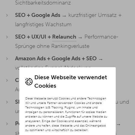
Sichtbarkeitsdominanz
SEO + Google Ads
→ kurzfristiger Umsatz +
langfristiges Wachstum
SEO + UX/UI +
Relaunch
→ Performance-
Sprünge ohne Rankingverluste
Amazon Ads + Google Ads + SEO
→
vollständige
Funnel
-Abdeckung
Diese Webseite verwendet
Content + Linkbuilding
→ skalierbare
Cookies
Autorität in kompetitiven Märkten
Diese Webseite benutzt Cookies und andere Technologien
SEO + Social Media
→ Reichweitenaufbau und
Wir und unsere Partner verwenden Cookies und andere
Technologien (z.B. Tracking, Plugins), um Inhalte und
unterstützende Ranking-Signale
Anzeigen zu personalisieren, Funktionen für soziale Medien
anbieten zu können und die Zugriffe auf unsere Website zu
analysieren. Einige der Cookies sind essenziell, während
Performance-Marketing + Social Media
→
andere uns helfen, diese Webseite und das Onlineangebot
zu optimieren und wirtschaftlich zu betreiben.
skalierbare Lead- und
Conversion
-Funnels