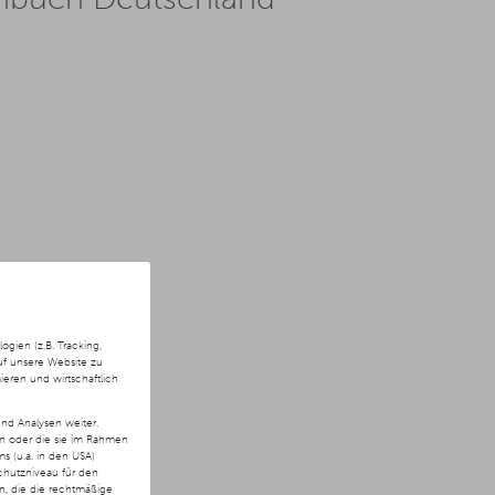
ien (z.B. Tracking,
uf unsere Website zu
ieren und wirtschaftlich
nd Analysen weiter.
en oder die sie im Rahmen
 (u.a. in den USA)
chutzniveau für den
ln, die die rechtmäßige