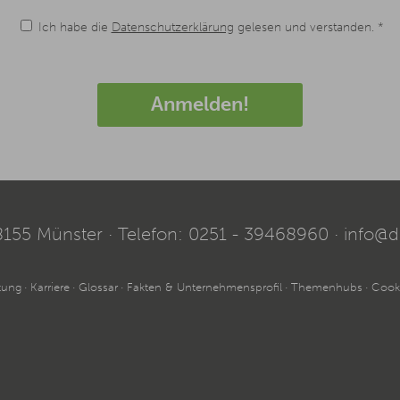
Ich habe die
Datenschutzerklärung
gelesen und verstanden. *
Anmelden!
8155
Münster
Telefon:
0251 - 39468960
info@d
tung
Karriere
Glossar
Fakten & Unternehmensprofil
Themenhubs
Cooki