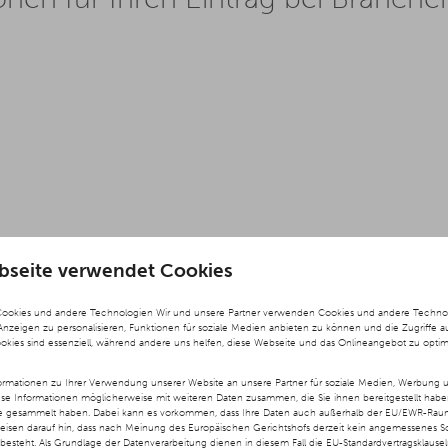
bseite verwendet Cookies
Cookies und andere Technologien Wir und unsere Partner verwenden Cookies und andere Technolog
 Anzeigen zu personalisieren, Funktionen für soziale Medien anbieten zu können und die Zugriffe a
ookies sind essenziell, während andere uns helfen, diese Webseite und das Onlineangebot zu optim
rmationen zu Ihrer Verwendung unserer Website an unsere Partner für soziale Medien, Werbung u
ese Informationen möglicherweise mit weiteren Daten zusammen, die Sie ihnen bereitgestellt hab
te gesammelt haben. Dabei kann es vorkommen, dass Ihre Daten auch außerhalb der EU/EWR-Raums
weisen darauf hin, dass nach Meinung des Europäischen Gerichtshofs derzeit kein angemessenes S
besteht. Als Grundlage der Datenverarbeitung dienen in diesem Fall die EU-Standardvertragsklause