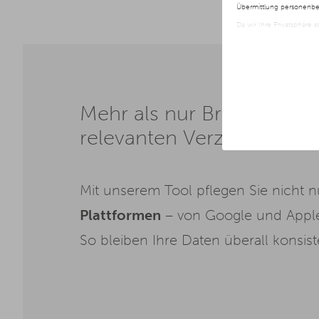
Übermittlung personenbez
Da wir Ihre Privatsphäre 
nur der Verwendung von no
jederzeit später geänder
Weitere Informationen er
Mehr als nur Branchenbuch
relevanten Verzeichnisse
Mit unserem Tool pflegen Sie nicht 
Plattformen
– von Google und Apple 
So bleiben Ihre Daten überall konsiste