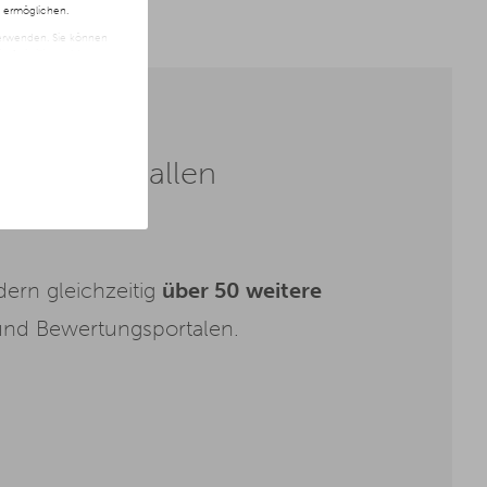
n ermöglichen.
 verwenden. Sie können
t freiwillig und kann
ite klicken.
barkeit in allen
ern gleichzeitig
über 50 weitere
und Bewertungsportalen.