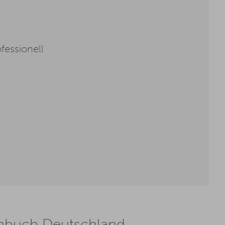
fessionell
henbuch Deutschland