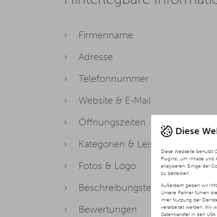
Firmenname
Adresse
Telefonnummer
Website & E-Mail
Öffnungszeiten
Diese We
Kategorien & Leistungen
Diese Webseite benutzt 
Plugins), um Inhalte und
Fotos & Logo
analysieren. Einige der C
zu betreiben.
Beschreibungstext
Außerdem geben wir Info
Unsere Partner führen di
Ihrer Nutzung der Diens
Bewertungen
verarbeitet werden. Wir 
Datentransfer in den USA 