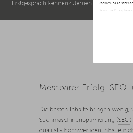
Erstgespräch kennenzulernen!
Übermittlung personenbez
Da wir Ihre Privatsphäre 
nur der Verwendung von no
jederzeit später geänder
Weitere Informationen er
Messbarer Erfolg: SEO- 
Die besten Inhalte bringen wenig,
Suchmaschinenoptimierung (
SEO
)
qualitativ hochwertigen Inhalte ni