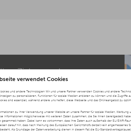
 Ihre Zielgruppe!
bseite verwendet Cookies
d informativen Inhalten zu begeistern?
Cookies und andere Technologien Wir und unsere Partner verwenden Cookies und andere Technolog
 Anzeigen zu personalisieren, Funktionen für soziale Medien anbieten zu können und die Zugriffe a
ookies sind essenziell, während andere uns helfen, diese Webseite und das Onlineangebot zu optim
 Sie uns gemeinsam eine
rategie entwickeln, die Ihre Marke stärkt
rmationen zu Ihrer Verwendung unserer Website an unsere Partner für soziale Medien, Werbung u
ese Informationen möglicherweise mit weiteren Daten zusammen, die Sie ihnen bereitgestellt hab
te gesammelt haben. Dabei kann es vorkommen, dass Ihre Daten auch außerhalb der EU/EWR-Raums
ns, Sie in einem unverbindlichen
weisen darauf hin, dass nach Meinung des Europäischen Gerichtshofs derzeit kein angemessenes S
besteht. Als Grundlage der Datenverarbeitung dienen in diesem Fall die EU-Standardvertragsklause