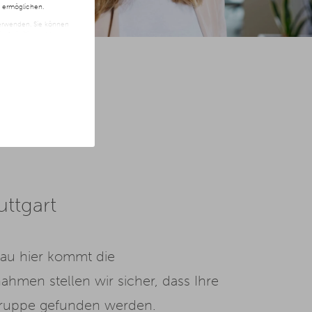
n ermöglichen.
 verwenden. Sie können
t freiwillig und kann
ite klicken.
ttgart
nau hier kommt die
ahmen stellen wir sicher, dass Ihre
elgruppe gefunden werden.