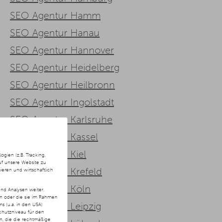
SEO Agentur Hamm
SEO Agentur Hanau
SEO Agentur Hannover
SEO Agentur Heidelberg
SEO Agentur Heilbronn
SEO Agentur Ingolstadt
SEO Agentur Karlsruhe
SEO Agentur Kassel
SEO Agentur Kiel
ien (z.B. Tracking,
uf unsere Website zu
SEO Agentur Krefeld
ieren und wirtschaftlich
SEO Agentur Köln
nd Analysen weiter.
en oder die sie im Rahmen
SEO Agentur Leipzig
 (u.a. in den USA)
chutzniveau für den
ln, die die rechtmäßige