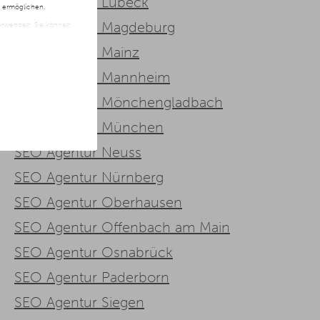
SEO Agentur Lübeck
n ermöglichen.
SEO Agentur Magdeburg
 verwenden. Sie können
t freiwillig und kann
ite klicken.
SEO Agentur Mainz
SEO Agentur Mannheim
SEO Agentur Mönchengladbach
SEO Agentur München
SEO Agentur Neuss
SEO Agentur Nürnberg
SEO Agentur Oberhausen
SEO Agentur Offenbach am Main
SEO Agentur Osnabrück
SEO Agentur Paderborn
SEO Agentur Siegen