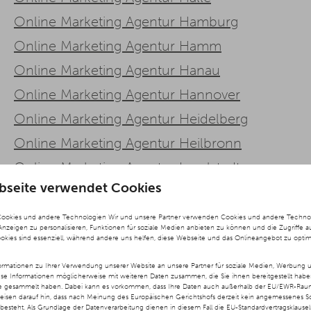
Online Marketing Agentur Hamburg
Online Marketing Agentur Hamm
Online Marketing Agentur Hanau
Online Marketing Agentur Hannover
Online Marketing Agentur Heidelberg
Online Marketing Agentur Heilbronn
Online Marketing Agentur Ingolstadt
bseite verwendet Cookies
Online Marketing Agentur Karlsruhe
Online Marketing Agentur Kassel
Cookies und andere Technologien Wir und unsere Partner verwenden Cookies und andere Technolog
 Anzeigen zu personalisieren, Funktionen für soziale Medien anbieten zu können und die Zugriffe a
Online Marketing Agentur Kiel
ookies sind essenziell, während andere uns helfen, diese Webseite und das Onlineangebot zu optim
Online Marketing Agentur Krefeld
rmationen zu Ihrer Verwendung unserer Website an unsere Partner für soziale Medien, Werbung u
ese Informationen möglicherweise mit weiteren Daten zusammen, die Sie ihnen bereitgestellt hab
Online Marketing Agentur Köln
te gesammelt haben. Dabei kann es vorkommen, dass Ihre Daten auch außerhalb der EU/EWR-Raums
weisen darauf hin, dass nach Meinung des Europäischen Gerichtshofs derzeit kein angemessenes S
besteht. Als Grundlage der Datenverarbeitung dienen in diesem Fall die EU-Standardvertragsklause