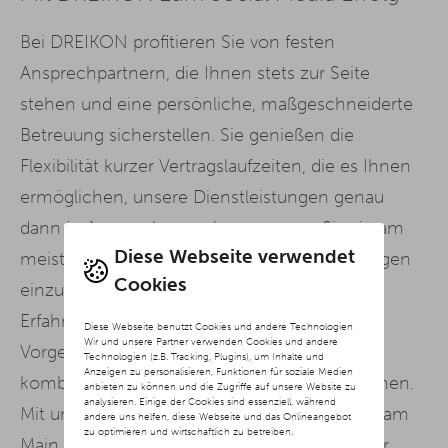
Bei DREIKON profitieren Sie von festen
Ansprechpartnern, die Ihnen stets zur Seite
stehen und eine persönliche, maßgeschneiderte
Betreuung sicherstellen. Sie genießen die
Flexibilität kurzer Vertragslaufzeiten, die es Ihnen
ermöglichen, unsere Dienstleistungen genau
dann in Anspruch zu nehmen, wenn Sie sie am
Diese Webseite verwendet
meisten benötigen, ohne langfristige Bindungen
Cookies
einzugehen. Zudem bringen wir langjährige
Erfahrung mit, die uns ermöglicht, bewährte
Diese Webseite benutzt Cookies und andere Technologien
Wir und unsere Partner verwenden Cookies und andere
Vorgehensweisen und innovative Ansätze zu
Technologien (z.B. Tracking, Plugins), um Inhalte und
Anzeigen zu personalisieren, Funktionen für soziale Medien
kombinieren, um Ihre Ziele effektiv zu erreichen.
anbieten zu können und die Zugriffe auf unsere Website zu
analysieren. Einige der Cookies sind essenziell, während
Mit unserer Social Media Agentur Offenbach am
andere uns helfen, diese Webseite und das Onlineangebot
zu optimieren und wirtschaftlich zu betreiben.
Main setzen Sie auf einen starken Partner, der