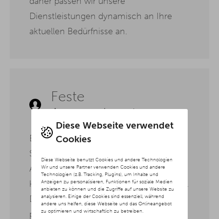
daher passen wir unsere
Dienstleistungen dynamisch an Ihre
aktuellen Bedürfnisse an.
Feste
Ansprechpartner
Diese Webseite verwendet
Bei unserer SEO Agentur Leipzig haben
Cookies
Sie immer einen festen
Diese Webseite benutzt Cookies und andere Technologien
Ansprechpartner, der Ihre Projekte
Wir und unsere Partner verwenden Cookies und andere
Technologien (z.B. Tracking, Plugins), um Inhalte und
Anzeigen zu personalisieren, Funktionen für soziale Medien
kennt und jederzeit für Sie erreichbar ist.
anbieten zu können und die Zugriffe auf unsere Website zu
analysieren. Einige der Cookies sind essenziell, während
Dadurch gewährleisten wir eine
andere uns helfen, diese Webseite und das Onlineangebot
zu optimieren und wirtschaftlich zu betreiben.
persönliche Betreuung und schnelle