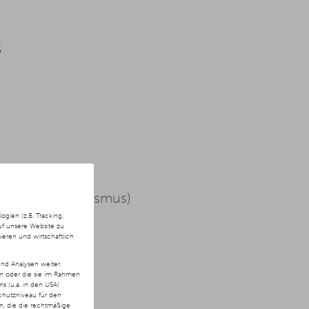
s
tronomie & Tourismus)
ien (z.B. Tracking,
uf unsere Website zu
ieren und wirtschaftlich
nd Analysen weiter.
en oder die sie im Rahmen
 (u.a. in den USA)
chutzniveau für den
ln, die die rechtmäßige