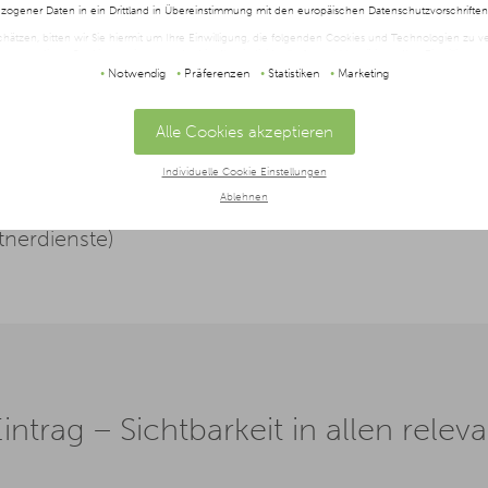
ogener Daten in ein Drittland in Übereinstimmung mit den europäischen Datenschutzvorschrifte
schätzen, bitten wir Sie hiermit um Ihre Einwilligung, die folgenden Cookies und Technologien zu
twendigen Cookies zustimmen oder hier Ihre individuelle Auswahl bestätigen. Ihre Einwilligung is
t oder widerrufen werden, indem Sie auf die Schaltfläche Einstellungen am unteren Ende der Webse
Notwendig
Präferenzen
Statistiken
Marketing
halten Sie in unserer
Datenschutzerklärung
und im
Impressum
.
Alle Cookies akzeptieren
Individuelle Cookie Einstellungen
Ablehnen
tnerdienste)
intrag – Sichtbarkeit in allen rele