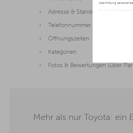
Übermittlung personenbez
Adresse & Standortkoordinaten
Da wir Ihre Privatsphäre 
nur der Verwendung von no
jederzeit später geänder
Telefonnummer & Website
Weitere Informationen er
Öffnungszeiten
Kategorien
Fotos & Bewertungen (über Par
Mehr als nur Toyota: ein E