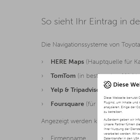
So sieht Ihr Eintrag in
Die Navigationssysteme von Toyot
HERE Maps
(Hauptquelle für Ka
TomTom
(in bestimmten Märkt
Diese We
Yelp & Tripadvisor
(für Bewertu
Diese Webseite benutzt 
Foursquare
(für ergänzende St
Plugins), um Inhalte und
analysieren. Einige der C
zu betreiben.
Angezeigt werden können:
Außerdem geben wir Info
Unsere Partner führen di
Ihrer Nutzung der Diens
verarbeitet werden. Wir 
Firmenname
Datentransfer in den USA 