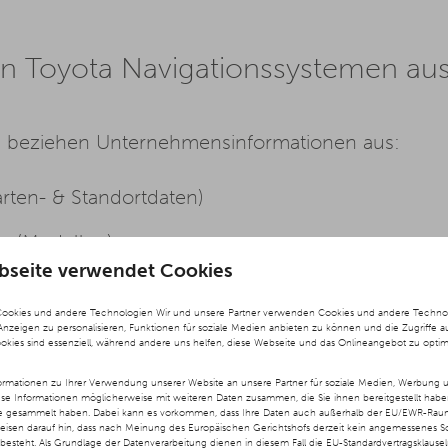
 den Toyota Navigationssystemen au
a beziehen Unternehmensinformationen aus:
rten- & Standortdaten)
en/Modellen)
bseite verwendet Cookies
ngen, Fotos & Zusatzinformationen, v. a. für Gas
Cookies und andere Technologien Wir und unsere Partner verwenden Cookies und andere Technolog
andortinformationen)
 Anzeigen zu personalisieren, Funktionen für soziale Medien anbieten zu können und die Zugriffe a
ookies sind essenziell, während andere uns helfen, diese Webseite und das Onlineangebot zu optim
rmationen zu Ihrer Verwendung unserer Website an unsere Partner für soziale Medien, Werbung u
ese Informationen möglicherweise mit weiteren Daten zusammen, die Sie ihnen bereitgestellt hab
te gesammelt haben. Dabei kann es vorkommen, dass Ihre Daten auch außerhalb der EU/EWR-Raums
weisen darauf hin, dass nach Meinung des Europäischen Gerichtshofs derzeit kein angemessenes S
besteht. Als Grundlage der Datenverarbeitung dienen in diesem Fall die EU-Standardvertragsklause