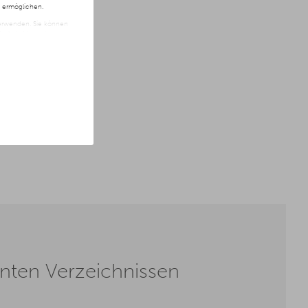
n ermöglichen.
 verwenden. Sie können
t freiwillig und kann
ite klicken.
vanten Verzeichnissen