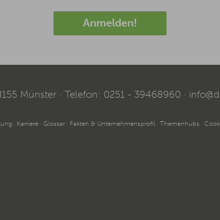
Anmelden!
8155
Münster
Telefon:
0251 - 39468960
info@d
tung
Karriere
Glossar
Fakten & Unternehmensprofil
Themenhubs
Cooki