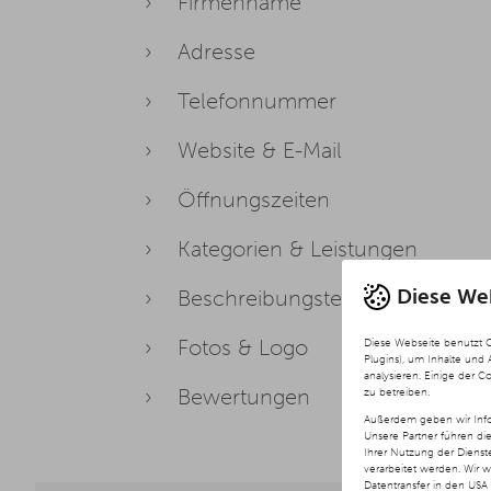
Firmenname
Adresse
Telefonnummer
Website & E-Mail
Öffnungszeiten
Kategorien & Leistungen
Diese We
Beschreibungstexte
Fotos & Logo
Diese Webseite benutzt 
Plugins), um Inhalte und
analysieren. Einige der C
Bewertungen
zu betreiben.
Außerdem geben wir Info
Unsere Partner führen di
Ihrer Nutzung der Diens
verarbeitet werden. Wir 
Datentransfer in den USA 