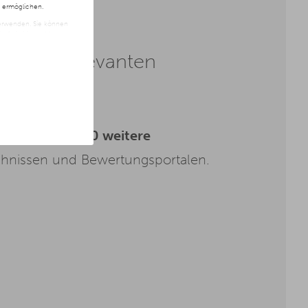
n ermöglichen.
 verwenden. Sie können
t freiwillig und kann
ite klicken.
n allen relevanten
chzeitig
über 50 weitere
chnissen und Bewertungsportalen.