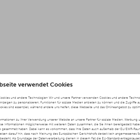
bseite verwendet Cookies
Cookies und andere Technologien Wir und unsere Partner verwenden Cookies und andere Technolog
 Anzeigen zu personalisieren, Funktionen für soziale Medien anbieten zu können und die Zugriffe a
ookies sind essenziell, während andere uns helfen, diese Webseite und das Onlineangebot zu optim
rmationen zu Ihrer Verwendung unserer Website an unsere Partner für soziale Medien, Werbung u
ese Informationen möglicherweise mit weiteren Daten zusammen, die Sie ihnen bereitgestellt hab
te gesammelt haben. Dabei kann es vorkommen, dass Ihre Daten auch außerhalb der EU/EWR-Raums
weisen darauf hin, dass nach Meinung des Europäischen Gerichtshofs derzeit kein angemessenes S
besteht. Als Grundlage der Datenverarbeitung dienen in diesem Fall die EU-Standardvertragsklause