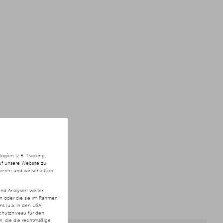
ien (z.B. Tracking,
uf unsere Website zu
ieren und wirtschaftlich
nd Analysen weiter.
en oder die sie im Rahmen
 (u.a. in den USA)
chutzniveau für den
ln, die die rechtmäßige