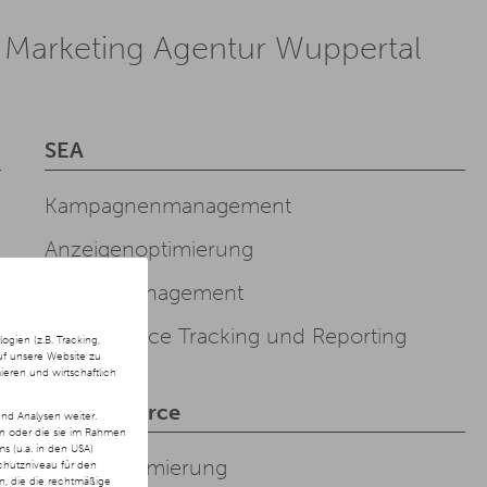
e Marketing Agentur Wuppertal
SEA
Kampagnenmanagement
Anzeigenoptimierung
Budgetmanagement
Performance Tracking und Reporting
ien (z.B. Tracking,
uf unsere Website zu
ieren und wirtschaftlich
E-Commerce
nd Analysen weiter.
en oder die sie im Rahmen
 (u.a. in den USA)
Shop-Optimierung
chutzniveau für den
ln, die die rechtmäßige