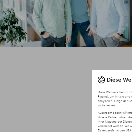
Diese We
Diese Webseite benutzt 
Plugins), um Inhalte und
analysieren. Einige der C
zu betreiben.
Außerdem geben wir Info
Unsere Partner führen di
Ihrer Nutzung der Diens
verarbeitet werden. Wir 
Datentransfer in den USA 