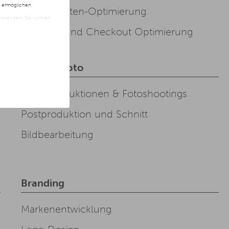
n ermöglichen.
Produktseiten-Optimierung
 verwenden. Sie können
t freiwillig und kann
Payment und Checkout Optimierung
ite klicken.
Video & Foto
Videoproduktionen & Fotoshootings
Postproduktion und Schnitt
Bildbearbeitung
Branding
Markenentwicklung