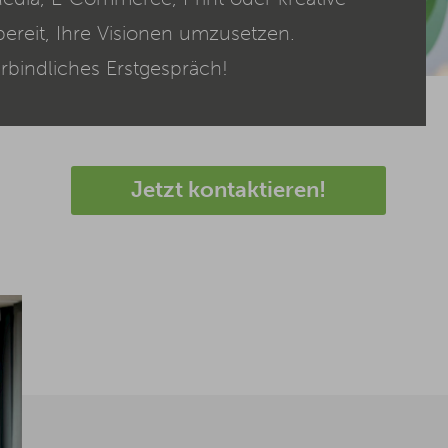
bereit, Ihre Visionen umzusetzen.
rbindliches Erstgespräch!
Jetzt kontaktieren!