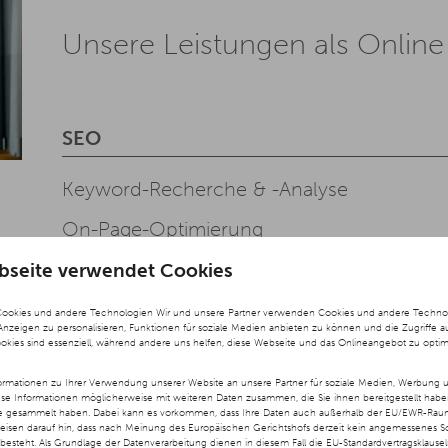
Unsere Leistungen als Onlin
SEO
Keyword-Recherche & -Analyse
On-Page-Optimierung
Off-Page-Optimierung
bseite verwendet Cookies
Cookies und andere Technologien Wir und unsere Partner verwenden Cookies und andere Technolog
 Anzeigen zu personalisieren, Funktionen für soziale Medien anbieten zu können und die Zugriffe a
ookies sind essenziell, während andere uns helfen, diese Webseite und das Onlineangebot zu optim
Social Media
rmationen zu Ihrer Verwendung unserer Website an unsere Partner für soziale Medien, Werbung u
ese Informationen möglicherweise mit weiteren Daten zusammen, die Sie ihnen bereitgestellt hab
te gesammelt haben. Dabei kann es vorkommen, dass Ihre Daten auch außerhalb der EU/EWR-Raums
Content-Erstellung & -Planung
weisen darauf hin, dass nach Meinung des Europäischen Gerichtshofs derzeit kein angemessenes S
besteht. Als Grundlage der Datenverarbeitung dienen in diesem Fall die EU-Standardvertragsklause