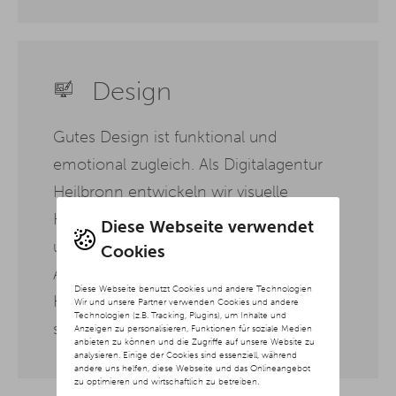
Design
Gutes Design ist funktional und
emotional zugleich. Als Digitalagentur
Heilbronn entwickeln wir visuelle
Konzepte, die Ihre Werte transportieren
Diese Webseite verwendet
und Nutzer intuitiv durch Ihre digitalen
Cookies
Angebote führen. Dabei achten wir auf
Diese Webseite benutzt Cookies und andere Technologien
Klarheit, Wiedererkennbarkeit und eine
Wir und unsere Partner verwenden Cookies und andere
Technologien (z.B. Tracking, Plugins), um Inhalte und
stimmige Gesamtwirkung.
Anzeigen zu personalisieren, Funktionen für soziale Medien
anbieten zu können und die Zugriffe auf unsere Website zu
analysieren. Einige der Cookies sind essenziell, während
andere uns helfen, diese Webseite und das Onlineangebot
zu optimieren und wirtschaftlich zu betreiben.