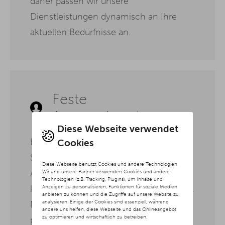
daher passen wir unsere
Dienstleistungen dynamisch an Ihre
aktuellen Bedürfnisse an.
Feste
Ansprechpartner
Diese Webseite verwendet
Bei unserer SEO Agentur Kassel haben
Cookies
Sie immer einen festen
Diese Webseite benutzt Cookies und andere Technologien
Ansprechpartner, der Ihre Projekte
Wir und unsere Partner verwenden Cookies und andere
Technologien (z.B. Tracking, Plugins), um Inhalte und
Anzeigen zu personalisieren, Funktionen für soziale Medien
kennt und jederzeit für Sie erreichbar ist.
anbieten zu können und die Zugriffe auf unsere Website zu
analysieren. Einige der Cookies sind essenziell, während
Dadurch gewährleisten wir eine
andere uns helfen, diese Webseite und das Onlineangebot
zu optimieren und wirtschaftlich zu betreiben.
persönliche Betreuung und schnelle