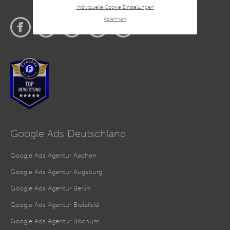
den Datentransfer in den USA besteht. Als Grundlage der
Individuelle Cookie Einstellungen
Datenverarbeitung dienen in diesem Fall die EU-
Standardvertragsklauseln, die die rechtmäßige Übermittlung
Ablehnen
personenbezogener Daten in ein Drittland in
Übereinstimmung mit den europäischen
Datenschutzvorschriften ermöglichen.
Da wir Ihre Privatsphäre schätzen, bitten wir Sie hiermit um
Ihre Einwilligung, die folgenden Cookies und Technologien
zu verwenden. Sie können nur der Verwendung von
notwendigen Cookies zustimmen oder hier Ihre individuelle
Auswahl bestätigen. Ihre Einwilligung ist freiwillig und kann
jederzeit später geändert oder widerrufen werden, indem Sie
auf die Schaltfläche Einstellungen am unteren Ende der
Webseite klicken.
Weitere Informationen erhalten Sie in
unserer
Datenschutzerklärung
und im
Impressum
.
Google Ads Deutschland
Google Ads Agentur Aachen
Google Ads Agentur Augsburg
Google Ads Agentur Berlin
Google Ads Agentur Bielefeld
Google Ads Agentur Bochum