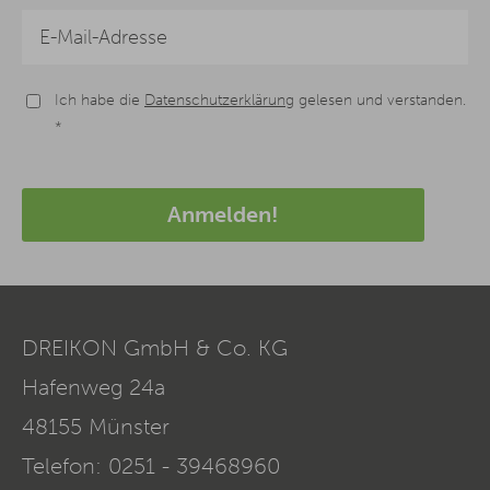
Ich habe die
Datenschutzerklärung
gelesen und verstanden.
*
Anmelden!
DREIKON GmbH & Co. KG
Hafenweg 24a
48155
Münster
Telefon:
0251 - 39468960