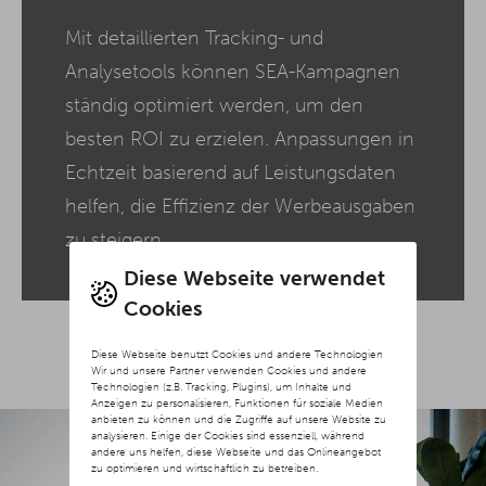
Mit detaillierten Tracking- und
Analysetools können SEA-Kampagnen
ständig optimiert werden, um den
besten ROI zu erzielen. Anpassungen in
Echtzeit basierend auf Leistungsdaten
helfen, die Effizienz der Werbeausgaben
zu steigern.
Diese Webseite verwendet
Cookies
Diese Webseite benutzt Cookies und andere Technologien
Wir und unsere Partner verwenden Cookies und andere
Technologien (z.B. Tracking, Plugins), um Inhalte und
Anzeigen zu personalisieren, Funktionen für soziale Medien
anbieten zu können und die Zugriffe auf unsere Website zu
analysieren. Einige der Cookies sind essenziell, während
andere uns helfen, diese Webseite und das Onlineangebot
zu optimieren und wirtschaftlich zu betreiben.