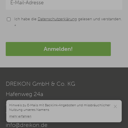
Ich habe die
Datenschutzerklärung
gelesen und verstanden.
*
Anmelden!
DREIKON GmbH & Co. KG
Hafenweg 24a
48155
Münster
×
Telefon:
0251 - 39468960
info@dreikon.de