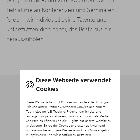
Wir geben dir Raum zum Wachsen. Mit der
Teilnahme an Konferenzen und Seminaren
fördern wir individuell deine Talente und
unterstützen dich dabei, das Beste aus dir
herauszuholen.
Diese Webseite verwendet
Cookies
Diese Webseite benutzt Cookies und andere Technologien
Wir und unsere Partner verwenden Cookies und andere
Technologien (z.B. Tracking, Plugins), um Inhalte und
Anzeigen zu personalisieren, Funktionen für soziale Medien
anbieten zu können und die Zugriffe auf unsere Website zu
analysieren. Einige der Cookies sind essenziell, während
andere uns helfen, diese Webseite und das Onlineangebot
zu optimieren und wirtschaftlich zu betreiben.