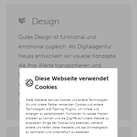
Design
Gutes Design ist funktional und
emotional zugleich. Als Digitalagentur
Neuss entwickeln wir visuelle Konzepte,
die Ihre Werte transportieren und
Nutzer intuitiv durch Ihre digitalen
Diese Webseite verwendet
Angebote führen. Dabei achten wir auf
Cookies
Klarheit, Wiedererkennbarkeit und eine
Diese Webseite benutzt Cookies und andere Technologien
stimmige Gesamtwirkung.
Wir und unsere Partner verwenden Cookies und andere
Technologien (z.B. Tracking, Plugins), um Inhalte und
Anzeigen zu personalisieren, Funktionen für soziale Medien
anbieten zu können und die Zugriffe auf unsere Website zu
analysieren. Einige der Cookies sind essenziell, während
andere uns helfen, diese Webseite und das Onlineangebot
zu optimieren und wirtschaftlich zu betreiben.