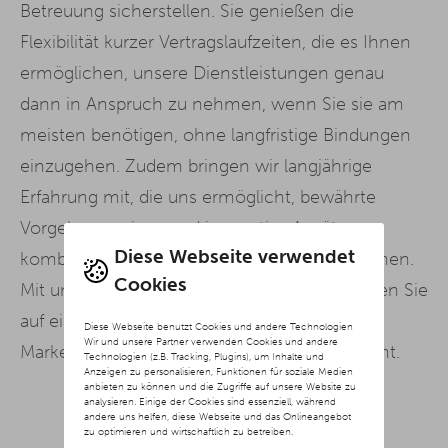
Betreuung sicherstellen. Sie genießen die
Flexibilität kurzer Vertragslaufzeiten, die es Ihnen
ermöglichen, unsere Dienstleistungen genau
dann in Anspruch zu nehmen, wenn Sie sie am
meisten benötigen, ohne langfristige Bindungen
einzugehen. Zudem bringen wir langjährige
Erfahrung mit, die uns ermöglicht, bewährte
Vorgehensweisen und innovative Ansätze zu
Diese Webseite verwendet
kombinieren, um Ihre Ziele effektiv zu erreichen.
Cookies
Mit unserer Social Media Agentur Kassel setzen Sie
auf einen starken Partner, der weiß, wie man
Diese Webseite benutzt Cookies und andere Technologien
Wir und unsere Partner verwenden Cookies und andere
Marken in der digitalen Welt erfolgreich macht.
Technologien (z.B. Tracking, Plugins), um Inhalte und
Anzeigen zu personalisieren, Funktionen für soziale Medien
anbieten zu können und die Zugriffe auf unsere Website zu
analysieren. Einige der Cookies sind essenziell, während
andere uns helfen, diese Webseite und das Onlineangebot
zu optimieren und wirtschaftlich zu betreiben.