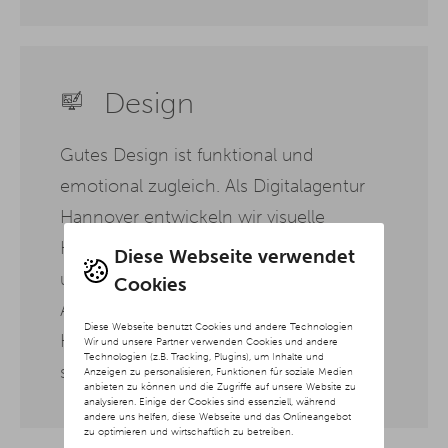
Design
Gutes Design ist funktional und
emotional zugleich. Als Digitalagentur
Hannover entwickeln wir visuelle
Konzepte, die Ihre Werte transportieren
Diese Webseite verwendet
und Nutzer intuitiv durch Ihre digitalen
Cookies
Angebote führen. Dabei achten wir auf
Diese Webseite benutzt Cookies und andere Technologien
Klarheit, Wiedererkennbarkeit und eine
Wir und unsere Partner verwenden Cookies und andere
Technologien (z.B. Tracking, Plugins), um Inhalte und
stimmige Gesamtwirkung.
Anzeigen zu personalisieren, Funktionen für soziale Medien
anbieten zu können und die Zugriffe auf unsere Website zu
analysieren. Einige der Cookies sind essenziell, während
andere uns helfen, diese Webseite und das Onlineangebot
zu optimieren und wirtschaftlich zu betreiben.