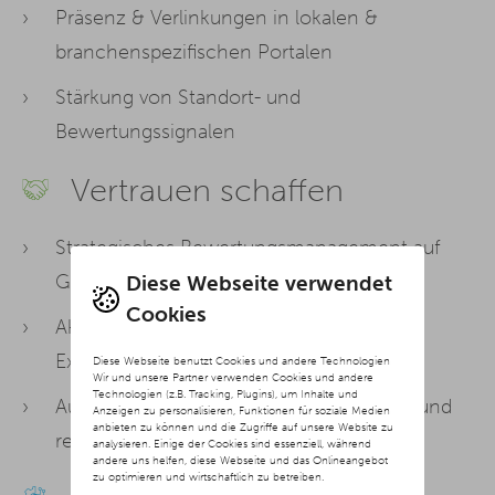
Präsenz & Verlinkungen in lokalen &
branchenspezifischen Portalen
Stärkung von Standort- und
Bewertungssignalen
Vertrauen schaffen
Strategisches Bewertungsmanagement auf
Google, Trustpilot & Co.
Diese Webseite verwendet
Cookies
Aktive Präsenz und Austausch auf
Expertenplattformen
Diese Webseite benutzt Cookies und andere Technologien
Wir und unsere Partner verwenden Cookies und andere
Technologien (z.B. Tracking, Plugins), um Inhalte und
Aufbau von Entitäten mit glaubwürdigen und
Anzeigen zu personalisieren, Funktionen für soziale Medien
anbieten zu können und die Zugriffe auf unsere Website zu
relevanten Inhalten
analysieren. Einige der Cookies sind essenziell, während
andere uns helfen, diese Webseite und das Onlineangebot
zu optimieren und wirtschaftlich zu betreiben.