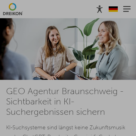
Relevanz von GEO
Referenzen
Leistungen
Ablauf
Ful
GEO Agentur Braunschweig -
Sichtbarkeit in KI-
Suchergebnissen sichern
KI-Suchsysteme sind längst keine Zukunftsmusik