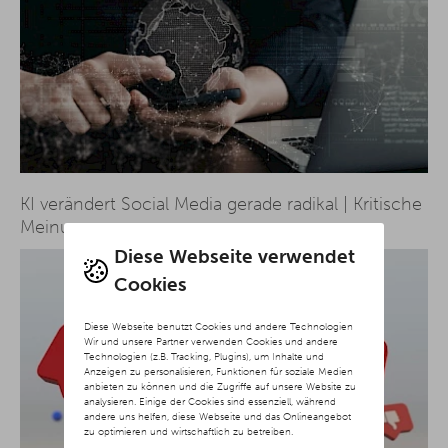
KI verändert Social Media gerade radikal | Kritische
Meinung
Diese Webseite verwendet
Cookies
Diese Webseite benutzt Cookies und andere Technologien
Wir und unsere Partner verwenden Cookies und andere
Technologien (z.B. Tracking, Plugins), um Inhalte und
Anzeigen zu personalisieren, Funktionen für soziale Medien
anbieten zu können und die Zugriffe auf unsere Website zu
analysieren. Einige der Cookies sind essenziell, während
andere uns helfen, diese Webseite und das Onlineangebot
zu optimieren und wirtschaftlich zu betreiben.