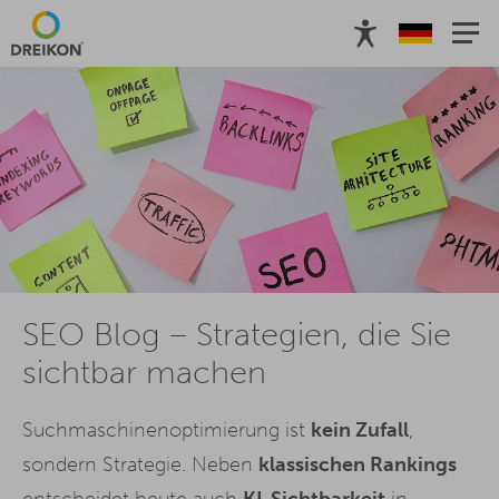
Top-Artikel
Subscribe
Alle Blogartikel
Leistungen
Kont
SEO Blog – Strategien, die Sie
sichtbar machen
Suchmaschinenoptimierung ist
kein Zufall
,
sondern Strategie. Neben
klassischen Rankings
entscheidet heute auch
KI-Sichtbarkeit
in