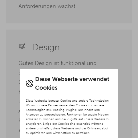
Anforderungen wächst.
Design
Gutes Design ist funktional und
emotional zugleich. Als Digitalagentur
Diese Webseite verwendet
Gelsenkirchen entwickeln wir visuelle
Cookies
Konzepte, die Ihre Werte transportieren
und Nutzer intuitiv durch Ihre digitalen
Diese Webseite benutzt Cookies und andere Technologien
Wir und unsere Partner verwenden Cookies und andere
Angebote führen. Dabei achten wir auf
Technologien (z.B. Tracking, Plugins), um Inhalte und
Anzeigen zu personalisieren, Funktionen für soziale Medien
anbieten zu können und die Zugriffe auf unsere Website zu
Klarheit, Wiedererkennbarkeit und eine
analysieren. Einige der Cookies sind essenziell, während
andere uns helfen, diese Webseite und das Onlineangebot
stimmige Gesamtwirkung.
zu optimieren und wirtschaftlich zu betreiben.