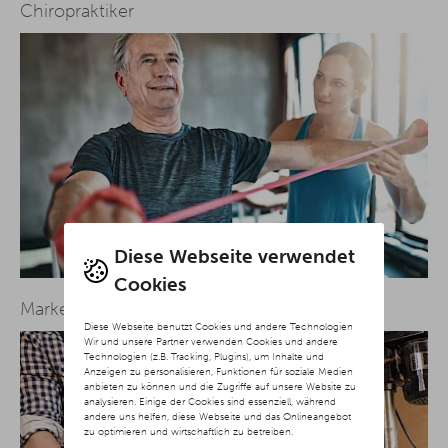
Chiropraktiker
Diese Webseite verwendet
Cookies
Marketing für Handwerker
Diese Webseite benutzt Cookies und andere Technologien
Wir und unsere Partner verwenden Cookies und andere
Technologien (z.B. Tracking, Plugins), um Inhalte und
Anzeigen zu personalisieren, Funktionen für soziale Medien
anbieten zu können und die Zugriffe auf unsere Website zu
analysieren. Einige der Cookies sind essenziell, während
andere uns helfen, diese Webseite und das Onlineangebot
zu optimieren und wirtschaftlich zu betreiben.