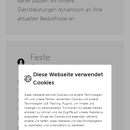
daher passen wir unsere
Dienstleistungen dynamisch an Ihre
aktuellen Bedürfnisse an.
Feste
Ansprechpartner
Diese Webseite verwendet
Bei unserer SEO Agentur Essen haben
Cookies
Sie immer einen festen
Diese Webseite benutzt Cookies und andere Technologien
Ansprechpartner, der Ihre Projekte
Wir und unsere Partner verwenden Cookies und andere
Technologien (z.B. Tracking, Plugins), um Inhalte und
Anzeigen zu personalisieren, Funktionen für soziale Medien
kennt und jederzeit für Sie erreichbar ist.
anbieten zu können und die Zugriffe auf unsere Website zu
analysieren. Einige der Cookies sind essenziell, während
Dadurch gewährleisten wir eine
andere uns helfen, diese Webseite und das Onlineangebot
zu optimieren und wirtschaftlich zu betreiben.
persönliche Betreuung und schnelle