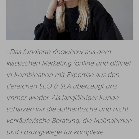
Das fundierte Knowhow aus dem
klassischen Marketing (online und offline)
in Kombination mit Expertise aus den
Bereichen SEO & SEA überzeugt uns
immer wieder. Als langjähriger Kunde
schätzen wir die authentische und nicht
verkäuferische Beratung, die Maßnahmen
und Lösungswege für komplexe