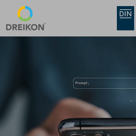
Überblick
SEO vs. KI SEO
No-Gos