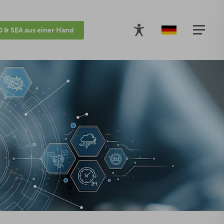
 & SEA aus einer Hand
tformen & Formate
KPI
Selbsttest
KI-Strategie
Fazit
FA