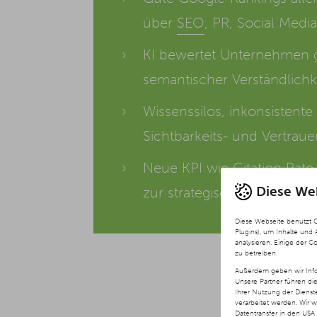
über
SEO
, PR, Social Med
KI bewertet Unternehmen ga
semantischer Verständlichk
Wissenssilos, inkonsistent
Sichtbarkeits- und Vertra
Neue KPI wie Citation Rate, 
Diese We
zur strategischen Organisat
Diese Webseite benutzt 
Plugins), um Inhalte und
analysieren. Einige der C
zu betreiben.
Außerdem geben wir Info
Unsere Partner führen di
Ihrer Nutzung der Diens
verarbeitet werden. Wir 
Datentransfer in den USA 