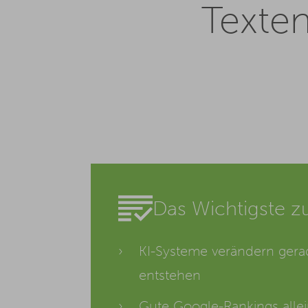
Texten
Das Wichtigste zu
KI-Systeme verändern gerade
entstehen
Gute Google-Rankings allei