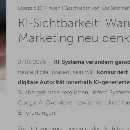
Lesezeit: 10 Minuten
Geschrieben von:
Lea Sandman
KI-Sichtbarkeit: W
Marketing neu den
27.05.2026 —
KI-Systeme verändern gerade
heute digital präsent sein will,
konkurriert
digitale Autorität innerhalb KI-generier
Suchergebnisse verglichen, liefern System
Google AI Overviews inzwischen direkt fo
Einordnungen.
Für Unternehmen bedeutet das: Sichtbarkei