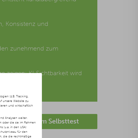
n, Konsistenz und
en zunehmend zum
ore zeigen: KI-Sichtbarkeit wird
ien (z.B. Tracking,
uf unsere Website zu
ieren und wirtschaftlich
nd Analysen weiter.
Direkt zum Selbsttest
en oder die sie im Rahmen
 (u.a. in den USA)
chutzniveau für den
ln, die die rechtmäßige