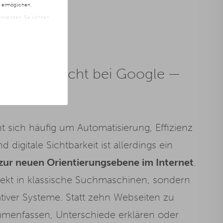
n ermöglichen.
 verwenden. Sie können
t freiwillig und kann
ite klicken.
e passiert nicht bei Google —
t sich häufig um Automatisierung, Effizienz
 digitale Sichtbarkeit ist allerdings ein
 zur neuen Orientierungsebene im Internet
.
rekt in klassische Suchmaschinen, sondern
tiver Systeme. Statt zehn Webseiten zu
ammenfassen, Unterschiede erklären oder