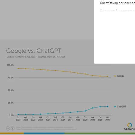
Übermittlung personenbez
Da wir Ihre Privatsphäre 
nur der Verwendung von no
jederzeit später geänder
Weitere Informationen er