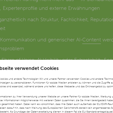
ia, Expertenprofile und externe Erwähnungen
nzheitlich nach Struktur, Fachlichkeit, Reputatio
eit
e Kommunikation und generischer AI-
Content
werd
uensproblem
Share of Voice, AI Visibility oder Extractability Sc
bseite verwendet Cookies
ionsaufgabe statt zur reinen SEO-Disziplin
Cookies und andere Technologien Wir und unsere Partner verwenden Cookies und andere Technolog
 Anzeigen zu personalisieren, Funktionen für soziale Medien anbieten zu können und die Zugriffe a
ookies sind essenziell, während andere uns helfen, diese Webseite und das Onlineangebot zu optim
rmationen zu Ihrer Verwendung unserer Website an unsere Partner für soziale Medien, Werbung u
ese Informationen möglicherweise mit weiteren Daten zusammen, die Sie ihnen bereitgestellt hab
te gesammelt haben. Dabei kann es vorkommen, dass Ihre Daten auch außerhalb der EU/EWR-Raums
weisen darauf hin, dass nach Meinung des Europäischen Gerichtshofs derzeit kein angemessenes S
besteht. Als Grundlage der Datenverarbeitung dienen in diesem Fall die EU-Standardvertragsklause