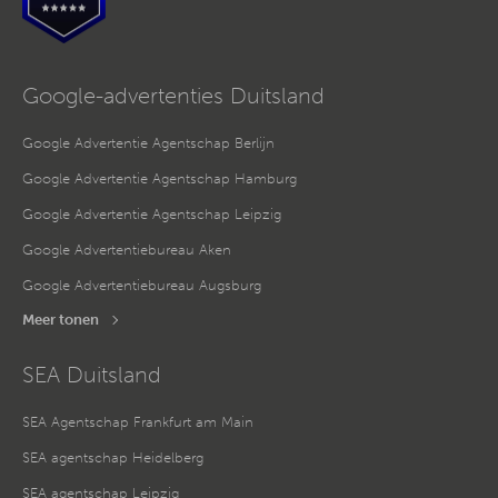
zu verwenden. Sie können nur der Verwendung von
notwendigen Cookies zustimmen oder hier Ihre individuelle
Auswahl bestätigen. Ihre Einwilligung ist freiwillig und kann
jederzeit später geändert oder widerrufen werden, indem Sie
auf die Schaltfläche Einstellungen am unteren Ende der
Google-advertenties Duitsland
Webseite klicken.
Weitere Informationen erhalten Sie in
Google Advertentie Agentschap Berlijn
unserer
Datenschutzerklärung
und im
Impressum
.
Google Advertentie Agentschap Hamburg
Google Advertentie Agentschap Leipzig
Google Advertentiebureau Aken
Google Advertentiebureau Augsburg
Meer tonen
SEA Duitsland
SEA Agentschap Frankfurt am Main
SEA agentschap Heidelberg
SEA agentschap Leipzig