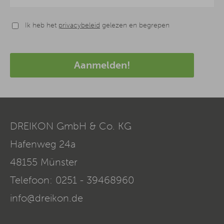
Ik heb het
privacybeleid
gelezen en begrepen
Aanmelden!
DREIKON GmbH & Co. KG
Hafenweg 24a
48155
Münster
Telefoon:
0251 - 39468960
info@dreikon.de