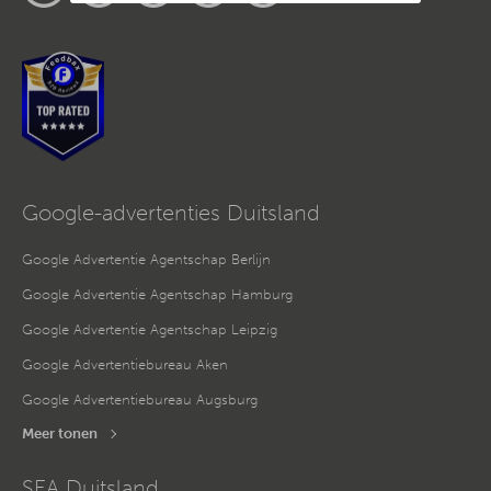
Datenschutzvorschriften ermöglichen.
Da wir Ihre Privatsphäre schätzen, bitten wir Sie hiermit um
Ihre Einwilligung, die folgenden Cookies und Technologien
zu verwenden. Sie können nur der Verwendung von
notwendigen Cookies zustimmen oder hier Ihre individuelle
Auswahl bestätigen. Ihre Einwilligung ist freiwillig und kann
jederzeit später geändert oder widerrufen werden, indem Sie
auf die Schaltfläche Einstellungen am unteren Ende der
Webseite klicken.
Weitere Informationen erhalten Sie in
unserer
Datenschutzerklärung
und im
Impressum
.
Google-advertenties Duitsland
Google Advertentie Agentschap Berlijn
Google Advertentie Agentschap Hamburg
Google Advertentie Agentschap Leipzig
Google Advertentiebureau Aken
Google Advertentiebureau Augsburg
Meer tonen
SEA Duitsland