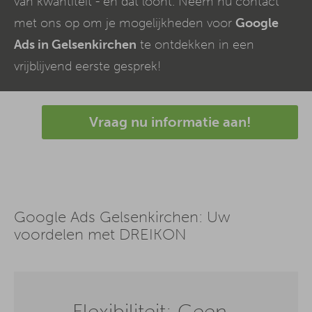
van kwantiteit - en dat loont. Neem nu contact
met ons op om je mogelijkheden voor
Google
Ads in Gelsenkirchen
te ontdekken in een
vrijblijvend eerste gesprek!
Vraag nu informatie aan!
Google Ads Gelsenkirchen: Uw
voordelen met DREIKON
Flexibiliteit: Geen