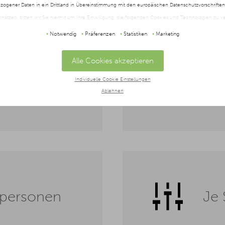
ogener Daten in ein Drittland in Übereinstimmung mit den europäischen Datenschutzvorschrifte
schätzen, bitten wir Sie hiermit um Ihre Einwilligung, die folgenden Cookies und Technologien zu
 omdat we
geen
Je advertentieb
twendigen Cookies zustimmen oder hier Ihre individuelle Auswahl bestätigen. Ihre Einwilligung is
t oder widerrufen werden, indem Sie auf die Schaltfläche Einstellungen am unteren Ende der Webse
Notwendig
Präferenzen
Statistiken
Marketing
ermijn
vereisen.
campagnes
zo
halten Sie in unserer
Datenschutzerklärung
und im
Impressum
.
ynamisch
Alle Cookies akzeptieren
e
Individuelle Cookie Einstellungen
Ablehnen
tpersonen
Je 