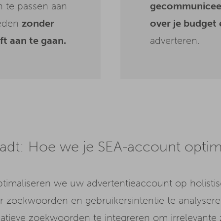
an te passen aan
gecommunicee
heden
zonder
over je budget 
ft aan te gaan.
adverteren.
dt: Hoe we je SEA-account optim
timaliseren we uw advertentieaccount op holisti
r zoekwoorden en gebruikersintentie te analysere
ieve zoekwoorden te integreren om irrelevante z