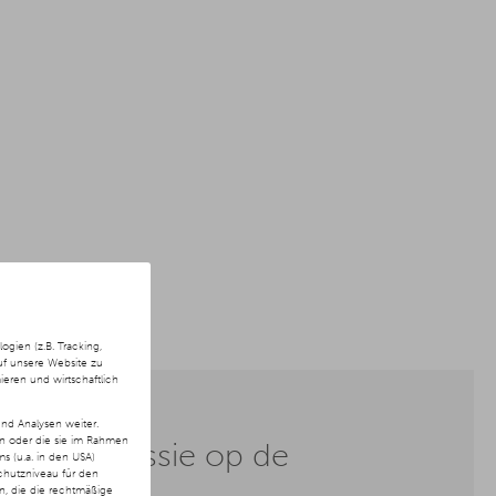
hines
ien (z.B. Tracking,
uf unsere Website zu
ieren und wirtschaftlich
nd Analysen weiter.
en oder die sie im Rahmen
en commissie op de
 (u.a. in den USA)
chutzniveau für den
Spend
ln, die die rechtmäßige