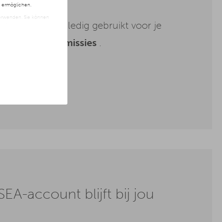
n ermöglichen.
 verwenden. Sie können
udget wordt volledig gebruikt voor je
t freiwillig und kann
ite klicken.
nder
extra
commissies
.
SEA-account blijft bij jou