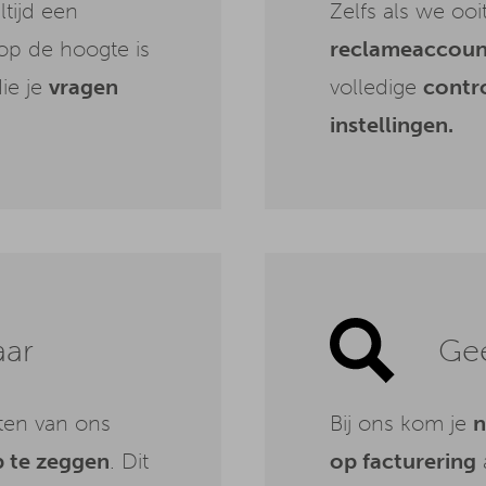
ltijd een
Zelfs als we ooit
op de hoogte is
reclameaccount
ie je
vragen
volledige
contr
instellingen.
aar
Ge
ten van ons
Bij ons kom je
n
 te zeggen
. Dit
op facturering