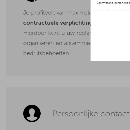
Übermittlung personenbez
Da wir Ihre Privatsphäre 
Je profiteert van maximale flexibiliteit,
nur der Verwendung von no
jederzeit später geänder
contractuele verplichtingen op lange t
Weitere Informationen er
Hierdoor kunt u uw reclamestrategie d
organiseren en afstemmen op de huidig
bedrijfsbehoeften.
Persoonlijke contac