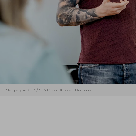
Startpagina
LP
SEA Uitzendbureau Darmstadt