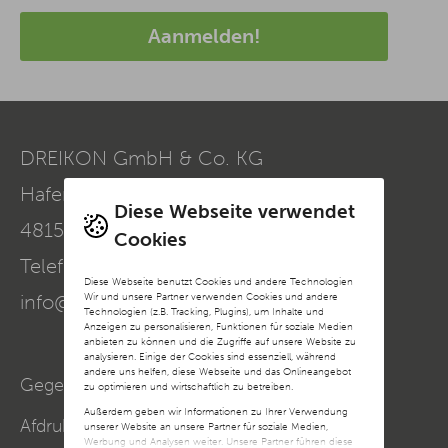
Aanmelden!
DREIKON GmbH & Co. KG
Hafenweg 24a
Diese Webseite verwendet
48155
Münster
Cookies
Telefoon:
0251 - 39468960
Diese Webseite benutzt Cookies und andere Technologien
Wir und unsere Partner verwenden Cookies und andere
info@dreikon.de
Technologien (z.B. Tracking, Plugins), um Inhalte und
Anzeigen zu personalisieren, Funktionen für soziale Medien
anbieten zu können und die Zugriffe auf unsere Website zu
analysieren. Einige der Cookies sind essenziell, während
andere uns helfen, diese Webseite und das Onlineangebot
Gegevensbescherming
zu optimieren und wirtschaftlich zu betreiben.
Außerdem geben wir Informationen zu Ihrer Verwendung
Afdruk
unserer Website an unsere Partner für soziale Medien,
Werbung und Analysen weiter. Unsere Partner führen diese